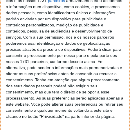
Nós e os nossos 1731
parceiros
armazenamos e/ou acedemos
inteligente".
a informações num dispositivo, como cookies, e processamos
dados pessoais, como identificadores únicos e informações
padrão enviadas por um dispositivo para publicidade e
conteúdos personalizados, medição de publicidade e
conteúdos, pesquisa de audiências e desenvolvimento de
Este artigo tem mais de um ano
serviços.
Com a sua permissão, nós e os nossos parceiros
poderemos usar identificação e dados de geolocalização
precisos através da procura de dispositivos. Poderá clicar para
Acompanhe o Pplware no Google Notícias
consentir o processamento por nossa parte e pela parte dos
nossos 1731 parceiros, conforme descrito acima. Em
alternativa, pode aceder a informações mais pormenorizadas e
Proponha uma correção, faça uma sugestão
alterar as suas preferências antes de consentir ou recusar o
consentimento.
Tenha em atenção que algum processamento
dos seus dados pessoais poderá não exigir o seu
Autor:
Ana Sofia Neto
consentimento, mas que tem o direito de se opor a esse
processamento. As suas preferências serão aplicadas apenas a
este website. Você pode alterar suas preferências ou retirar seu
Tags:
consentimento a qualquer momento voltando a este site e
BYD
condução autónoma
God's Eye
clicando no botão "Privacidade" na parte inferior da página.