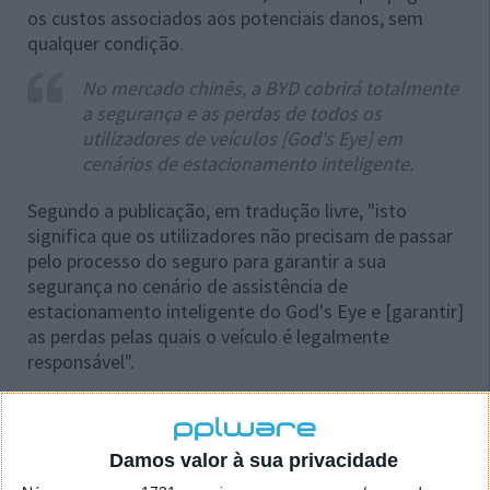
os custos associados aos potenciais danos, sem
qualquer condição.
No mercado chinês, a BYD cobrirá totalmente
a segurança e as perdas de todos os
utilizadores de veículos [God's Eye] em
cenários de estacionamento inteligente.
Segundo a publicação, em tradução livre, "isto
significa que os utilizadores não precisam de passar
pelo processo do seguro para garantir a sua
segurança no cenário de assistência de
estacionamento inteligente do God's Eye e [garantir]
as perdas pelas quais o veículo é legalmente
responsável".
Esta ação "reflete a sua confiança absoluta na
tecnologia God's Eye, e demonstra a sua atitude de
responsabilidade perante os consumidores para
Damos valor à sua privacidade
proteger a sua segurança em cada estacionamento