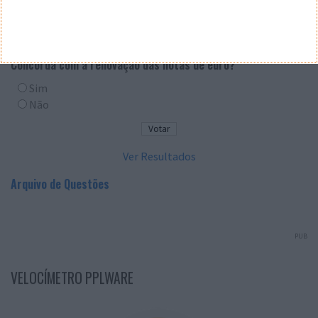
QUESTÃO SEMANAL
Concorda com a renovação das notas de euro?
Sim
Não
Ver Resultados
Arquivo de Questões
PUB
VELOCÍMETRO PPLWARE