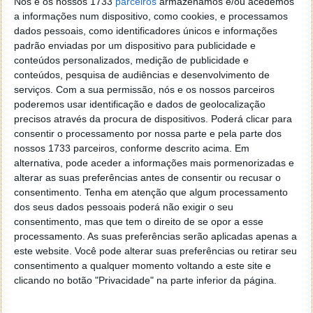
Nós e os nossos 1733
parceiros
armazenamos e/ou acedemos
a informações num dispositivo, como cookies, e processamos
dados pessoais, como identificadores únicos e informações
padrão enviadas por um dispositivo para publicidade e
conteúdos personalizados, medição de publicidade e
conteúdos, pesquisa de audiências e desenvolvimento de
serviços.
Com a sua permissão, nós e os nossos parceiros
poderemos usar identificação e dados de geolocalização
precisos através da procura de dispositivos. Poderá clicar para
consentir o processamento por nossa parte e pela parte dos
nossos 1733 parceiros, conforme descrito acima. Em
alternativa, pode aceder a informações mais pormenorizadas e
alterar as suas preferências antes de consentir ou recusar o
consentimento.
Tenha em atenção que algum processamento
Este artigo tem mais de um ano
dos seus dados pessoais poderá não exigir o seu
consentimento, mas que tem o direito de se opor a esse
processamento. As suas preferências serão aplicadas apenas a
Acompanhe o Pplware no Google Notícias
este website. Você pode alterar suas preferências ou retirar seu
consentimento a qualquer momento voltando a este site e
clicando no botão "Privacidade" na parte inferior da página.
Proponha uma correção, faça uma sugestão