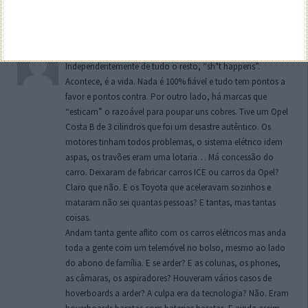
Pois, na estrada
Responder
Zé
4 de Junho de 2025 às 11:31
Independentemente de tudo o resto, “sh*t happens”.
Acontece, é a vida. Nada é 100% fiável e tudo tem pontos a
favor e pontos contra. Por outro lado, há marcas que
“esticam” o razoável para poupar uns cobres. Tive um Opel
Costa B de 3 cilindros que foi um desastre autêntico. Os
motores tinham todos problemas, o sistema elétrico idem
aspas, os travões eram uma lotaria… Má concessão do
carro. Deixaram de fabricar carros ICE ou carros da Opel?
Claro que não. E os Toyota que aceleravam sozinhos e
mataram não sei quantas pessoas? E tantas, mas tantas
coisas.
Andam tanta gente aflito com os carros elétricos mas anda
toda a gente com um telemóvel no bolso, mesmo ao lado
do abono de família. E se arder? E as colunas, os phones,
as câmaras, os aspiradores? Houveram vários casos de
hoverboards a arder? A culpa era da tecnologia? Não. Eram