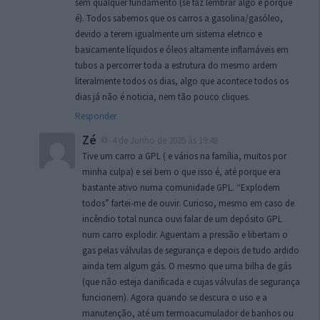
sem qualquer fundamento (se faz lembrar algo é porque
é). Todos sabemos que os carros a gasolina/gasóleo,
devido a terem igualmente um sistema eletrico e
basicamente líquidos e óleos altamente inflamáveis em
tubos a percorrer toda a estrutura do mesmo ardem
literalmente todos os dias, algo que acontece todos os
dias já não é noticia, nem tão pouco cliques.
Responder
Zé
4 de Junho de 2025 às 19:48
Tive um carro a GPL ( e vários na família, muitos por
minha culpa) e sei bem o que isso é, até porque era
bastante ativo numa comunidade GPL. “Explodem
todos” fartei-me de ouvir. Curioso, mesmo em caso de
incêndio total nunca ouvi falar de um depósito GPL
num carro explodir. Aguentam a pressão e libertam o
gas pelas válvulas de segurança e depois de tudo ardido
ainda tem algum gás. O mesmo que uma bilha de gás
(que não esteja danificada e cujas válvulas de segurança
funcionem). Agora quando se descura o uso e a
manutenção, até um termoacumulador de banhos ou