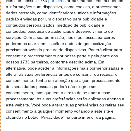
Nós e os nossos 1733
parceiros
armazenamos e/ou acedemos
a informações num dispositivo, como cookies, e processamos
Durante a sessão plenária municipal, a presidente Ana
dados pessoais, como identificadores únicos e informações
Sala informou que a Câmara Municipal deixará de
padrão enviadas por um dispositivo para publicidade e
utilizar veículos elétricos a partir do próximo mês de
conteúdos personalizados, medição de publicidade e
novembro, quando expirar a prorrogação do atual
conteúdos, pesquisa de audiências e desenvolvimento de
serviços.
Com a sua permissão, nós e os nossos parceiros
contrato de aluguer.
poderemos usar identificação e dados de geolocalização
precisos através da procura de dispositivos. Poderá clicar para
Segundo a presidente, esta decisão representa uma
consentir o processamento por nossa parte e pela parte dos
mudança de critério relativamente aos últimos oito
nossos 1733 parceiros, conforme descrito acima. Em
anos - período em que este tipo de veículos foi
alternativa, pode aceder a informações mais pormenorizadas e
utilizado de forma contínua.
alterar as suas preferências antes de consentir ou recusar o
consentimento.
Tenha em atenção que algum processamento
Ainda de acordo com Ana Sala, os carros elétricos
dos seus dados pessoais poderá não exigir o seu
serão substituídos por outros modelos com
consentimento, mas que tem o direito de se opor a esse
tecnologias de propulsão diferentes: "Se tiverem de
processamento. As suas preferências serão aplicadas apenas a
ser a gasolina, gasóleo ou o que tiver de ser, ou
este website. Você pode alterar suas preferências ou retirar seu
hidrogénio verde, aquele que existe agora, que está
consentimento a qualquer momento voltando a este site e
na moda... não sei, nem conheço, nem compreendo;
clicando no botão "Privacidade" na parte inferior da página.
isso deixo para os especialistas".