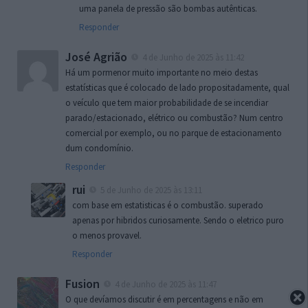
uma panela de pressão são bombas autênticas.
Responder
José Agrião
4 de Junho de 2025 às 11:42
Há um pormenor muito importante no meio destas
estatísticas que é colocado de lado propositadamente, qual
o veículo que tem maior probabilidade de se incendiar
parado/estacionado, elétrico ou combustão? Num centro
comercial por exemplo, ou no parque de estacionamento
dum condomínio.
Responder
rui
5 de Junho de 2025 às 13:11
com base em estatisticas é o combustão. superado
apenas por hibridos curiosamente. Sendo o eletrico puro
o menos provavel.
Responder
Fusion
4 de Junho de 2025 às 11:47
O que devíamos discutir é em percentagens e não em