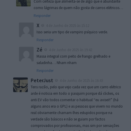
Com certeza que alimenta-se de algo que é abundante
como lágrimas de quem não gosta de carros elétricos…
Responder
X
4 de Junho de 2025 às 15:12
Isso seria um tipo de vampiro psíquico verde.
Responder
Zé
4 de Junho de 2025 às 19:42
Massa integral com peito de frango grelhado e
saladinha… Nham nham
Responder
PeterJust
4 de Junho de 2025 às 16:43
Tens razão, pelo que vejo cada vez que um carro elétrico
arde é noticia em todo o pasquim porque dá clickes, os
anti EV vão todos comentar o habitual “eu avisei!!” (há
alguns anos era o GPL) e as pessoas que vivem no mundo
real obviamente chamam-lhes estupidos porque na
verdade são básicos e não se guiam por factos
comprovados por profissionais, mas sim por sensações