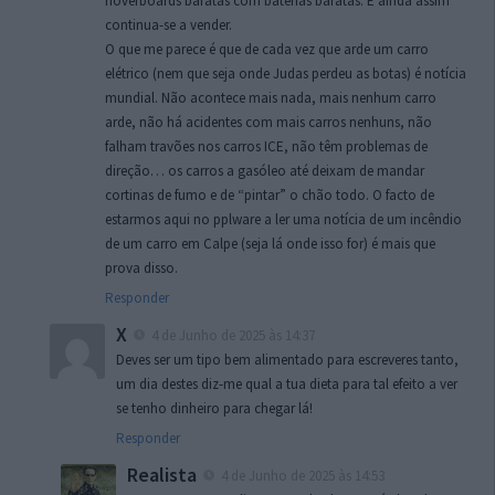
hoverboards baratas com baterias baratas. E ainda assim
continua-se a vender.
O que me parece é que de cada vez que arde um carro
elétrico (nem que seja onde Judas perdeu as botas) é notícia
mundial. Não acontece mais nada, mais nenhum carro
arde, não há acidentes com mais carros nenhuns, não
falham travões nos carros ICE, não têm problemas de
direção… os carros a gasóleo até deixam de mandar
cortinas de fumo e de “pintar” o chão todo. O facto de
estarmos aqui no pplware a ler uma notícia de um incêndio
de um carro em Calpe (seja lá onde isso for) é mais que
prova disso.
Responder
X
4 de Junho de 2025 às 14:37
Deves ser um tipo bem alimentado para escreveres tanto,
um dia destes diz-me qual a tua dieta para tal efeito a ver
se tenho dinheiro para chegar lá!
Responder
Realista
4 de Junho de 2025 às 14:53