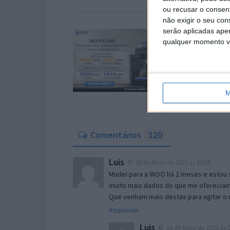
ou recusar o consen
não exigir o seu co
serão aplicadas apen
qualquer momento vol
M
Comentários
120
Luis
16 de Maio de 2023 às 09:56
Mudei para a WOO há 2 meses e estou s
muito mais dados do que me ofereciam 
Que venham mais destas para agitar o
Responder
Luis
16 de Maio de 2023 às 0