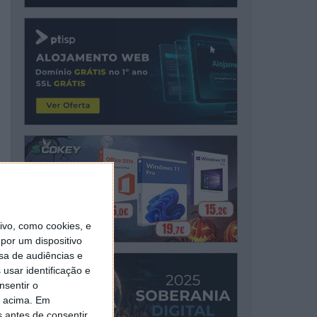
vo, como cookies, e
por um dispositivo
sa de audiências e
usar identificação e
nsentir o
o acima. Em
s antes de consentir