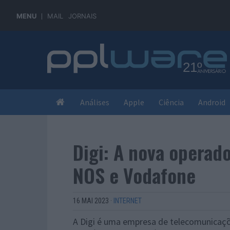
MENU
MAIL
JORNAIS
Análises
Apple
Ciência
Android
Digi: A nova operado
NOS e Vodafone
16 MAI 2023
·
INTERNET
A Digi é uma empresa de telecomunicaç