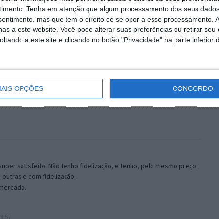
timento.
Tenha em atenção que algum processamento dos seus dados
nsentimento, mas que tem o direito de se opor a esse processamento. A
as a este website. Você pode alterar suas preferências ou retirar seu
tando a este site e clicando no botão "Privacidade" na parte inferior 
AIS OPÇÕES
CONCORDO
uper satisfeito. Não tenho fidelização, e tenho, pelo mesmo preço,
outras e com fidelização.
 mercado.
9:57