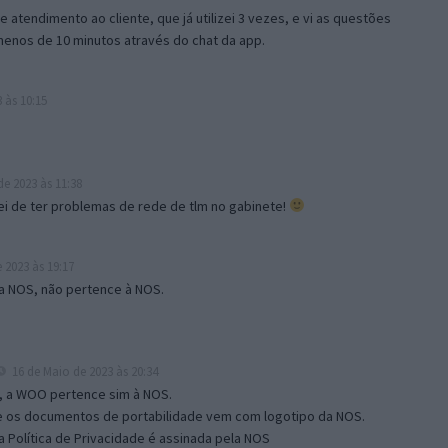
e atendimento ao cliente, que já utilizei 3 vezes, e vi as questões
enos de 10 minutos através do chat da app.
 às 10:15
e 2023 às 11:38
i de ter problemas de rede de tlm no gabinete!
 2023 às 19:17
a NOS, não pertence à NOS.
16 de Maio de 2023 às 20:34
, a WOO pertence sim à NOS.
e os documentos de portabilidade vem com logotipo da NOS.
 Política de Privacidade é assinada pela NOS