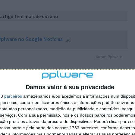
 artigo tem mais de um ano
plware no Google Notícias
Autor: Pplware
Damos valor à sua privacidade
33
parceiros
armazenamos e/ou acedemos a informações num dispositi
essoais, como identificadores únicos e informações padrão enviadas 
PRÓXIMO ARTIGO
conteúdos personalizados, medição de publicidade e conteúdos, pesqui
ara
Na guerra entre os elétricos e os motores de
serviços.
Com a sua permissão, nós e os nossos parceiros poderemos 
combustão, fique do lado dos híbridos
ção precisos através da procura de dispositivos. Poderá clicar para co
ossa parte e pela parte dos nossos 1733 parceiros, conforme descrit
eder a informações mais pormenorizadas e alterar as suas preferência