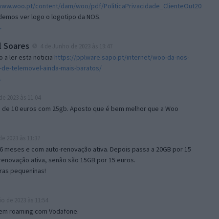
/www.woo.pt/content/dam/woo/pdf/PoliticaPrivacidade_ClienteOut20
odemos ver logo o logotipo da NOS.
r
l Soares
4 de Junho de 2023 às 19:47
 a ler esta noticia
https://pplware.sapo.pt/internet/woo-da-nos-
s-de-telemovel-ainda-mais-baratos/
r
de 2023 às 11:04
io de 10 euros com 25gb. Aposto que é bem melhor que a Woo
e 2023 às 11:37
 6 meses e com auto-renovação ativa. Depois passa a 20GB por 15
renovação ativa, senão são 15GB por 15 euros.
tras pequeninas!
o de 2023 às 11:54
 em roaming com Vodafone.