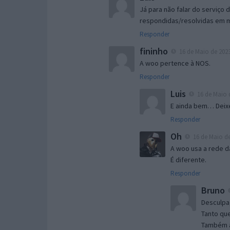
Já para não falar do serviço d
respondidas/resolvidas em m
Responder
fininho
16 de Maio de 2023
A woo pertence à NOS.
Responder
Luis
16 de Maio d
E ainda bem… Deixe
Responder
Oh
16 de Maio de
A woo usa a rede d
É diferente.
Responder
Bruno
Desculpa
Tanto qu
Também a