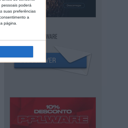
 pessoais poderá
s suas preferências
 consentimento a
da página.
NEWSLETTER PPLWARE