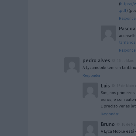
(
https:/
.pdf
) (p
Responde
Pascoa
aconselho
tarifario
Responde
pedro alves
16 de Maio 
A Lycamobile tem um tarifár
Responder
Luis
16 de Maio d
Sim, nos primeiros
euros, e com auto-
É preciso ver as le
Responder
Bruno
16 de Mai
A Lyca Mobile está