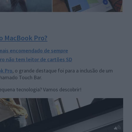
do MacBook Pro?
 mais encomendado de sempre
ro não tem leitor de cartões SD
k Pro
, o grande destaque foi para a inclusão de um
 chamado Touch Bar.
pequena tecnologia? Vamos descobrir!