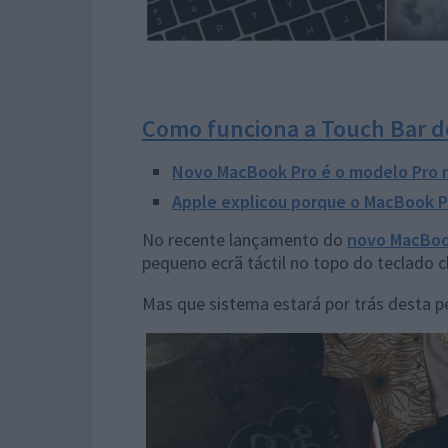
Como funciona a Touch Bar 
Novo MacBook Pro é o modelo Pro
Apple explicou porque o MacBook P
No recente lançamento do
novo MacBoo
pequeno ecrã táctil no topo do teclado
Mas que sistema estará por trás desta 