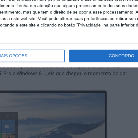
timento.
Tenha em atenção que algum processamento dos seus dados
nsentimento, mas que tem o direito de se opor a esse processamento. A
as a este website. Você pode alterar suas preferências ou retirar seu
tando a este site e clicando no botão "Privacidade" na parte inferior 
om Windows 7 Pro ou 8.1
AIS OPÇÕES
CONCORDO
heguem ao mercado e que venham com o Windows pré-
pois da empresa de Redmond ter expandido para mais
7 Pro e Windows 8.1, eis que chegou o momento de dar