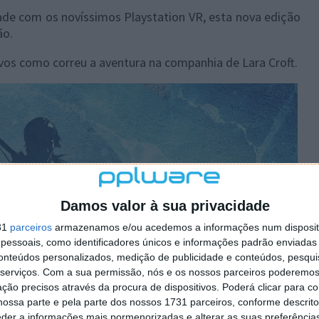
de com os novíssimos Playstation VR, esta nova edição
ão.
vos como correu a aventura na companhia de Lara Croft.
Damos valor à sua privacidade
31
parceiros
armazenamos e/ou acedemos a informações num dispositi
essoais, como identificadores únicos e informações padrão enviadas 
conteúdos personalizados, medição de publicidade e conteúdos, pesqui
serviços.
Com a sua permissão, nós e os nossos parceiros poderemos 
ção precisos através da procura de dispositivos. Poderá clicar para co
ossa parte e pela parte dos nossos 1731 parceiros, conforme descrit
eder a informações mais pormenorizadas e alterar as suas preferência