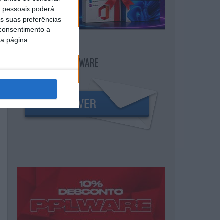
 pessoais poderá
s suas preferências
 consentimento a
da página.
NEWSLETTER PPLWARE