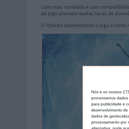
Com mais conteúdo e com compatibilida
do jogo promete muitas horas de divers
O Pplware experimentou o jogo e conta-
Nós e os nossos 17
processamos dados p
para publicidade e 
desenvolvimento de 
dados de geolocaliza
processamento por n
alternativa, pode ac