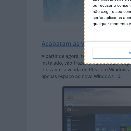
ou recusar o consen
não exigir o seu co
serão aplicadas apen
qualquer momento vol
Acabaram as vendas de PCs c
M
A partir de agora, todos os PCs que c
instalado, vão trazer o Windows 10! De
dois anos a venda de PCs com Windows 
apenas espaço ao novo Windows 10.