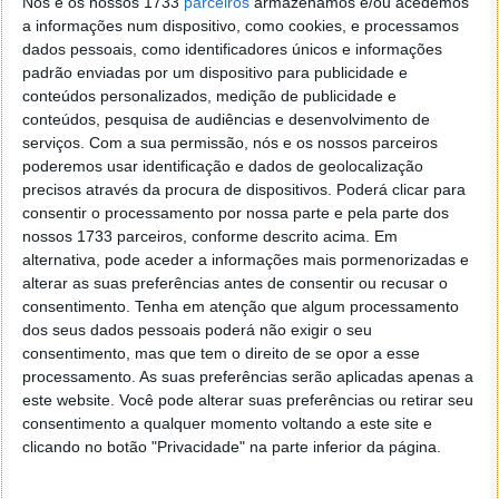
Nós e os nossos 1733
parceiros
armazenamos e/ou acedemos
dentro de um site, basta escrever o endereço do site
a informações num dispositivo, como cookies, e processamos
e uma das palavras chaves ou frase completa que se
dados pessoais, como identificadores únicos e informações
recorde associada a esse artigo:
padrão enviadas por um dispositivo para publicidade e
conteúdos personalizados, medição de publicidade e
conteúdos, pesquisa de audiências e desenvolvimento de
serviços.
Com a sua permissão, nós e os nossos parceiros
poderemos usar identificação e dados de geolocalização
precisos através da procura de dispositivos. Poderá clicar para
consentir o processamento por nossa parte e pela parte dos
nossos 1733 parceiros, conforme descrito acima. Em
alternativa, pode aceder a informações mais pormenorizadas e
alterar as suas preferências antes de consentir ou recusar o
consentimento.
Tenha em atenção que algum processamento
dos seus dados pessoais poderá não exigir o seu
consentimento, mas que tem o direito de se opor a esse
processamento. As suas preferências serão aplicadas apenas a
4. O poder do asterisco *
este website. Você pode alterar suas preferências ou retirar seu
consentimento a qualquer momento voltando a este site e
Quem nunca teve bloqueios mentais aquando de uma
clicando no botão "Privacidade" na parte inferior da página.
pesquisa que atire a primeira pedra! Ele é faltar-nos
uma palavra-chave, um número ou mesmo uma frase,