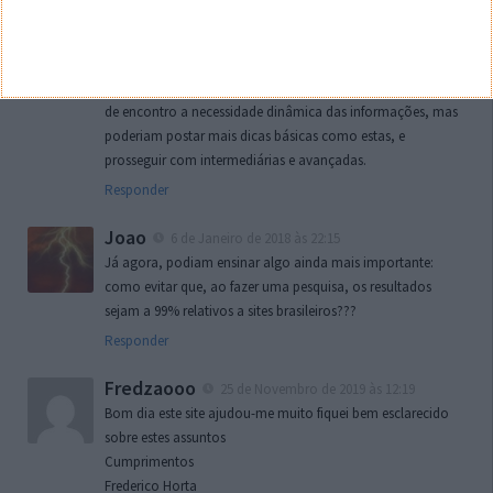
Daniel Machado de Jesus
4 de Março de 2017 às 12:13
Muito bom, estas dicas para pesquisa rápida e objetiva, vêm
de encontro a necessidade dinâmica das informações, mas
poderiam postar mais dicas básicas como estas, e
prosseguir com intermediárias e avançadas.
Responder
Joao
6 de Janeiro de 2018 às 22:15
Já agora, podiam ensinar algo ainda mais importante:
como evitar que, ao fazer uma pesquisa, os resultados
sejam a 99% relativos a sites brasileiros???
Responder
Fredzaooo
25 de Novembro de 2019 às 12:19
Bom dia este site ajudou-me muito fiquei bem esclarecido
sobre estes assuntos
Cumprimentos
Frederico Horta