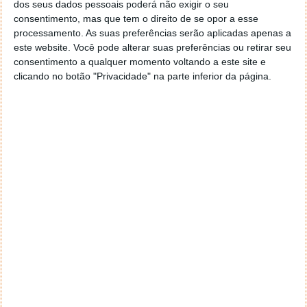
dos seus dados pessoais poderá não exigir o seu
participa em gigantes como Activision Blizzard,
consentimento, mas que tem o direito de se opor a esse
Take-Two, Nintendo e Embracer
.
processamento. As suas preferências serão aplicadas apenas a
este website. Você pode alterar suas preferências ou retirar seu
Com a compra da EA, a Arábia Saudita consolida-se
consentimento a qualquer momento voltando a este site e
como um dos principais investidores da indústria dos
clicando no botão "Privacidade" na parte inferior da página.
videojogos.
Este movimento poderá influenciar diretamente a
forma como a EA expande os seus jogos e serviços.
Com novos investimentos e redes de contacto
internacionais, a publisher tem agora potencial para
acelerar planos em áreas como desporto eletrónico,
jogos móveis e experiências híbridas que combinam
físico e digital.