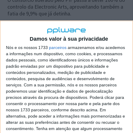
controlo da Electronic Arts, aproveitando também a
fatia de 9,9% que já detinha.
Os acionistas beneficiam de ganhos imediatos
:
Pagamento de 210 dólares por ação em dinheiro
Damos valor à sua privacidade
Prémio de 25% face à cotação mais recente
Nós e os nossos 1733
parceiros
armazenamos e/ou acedemos
Valor superior ao histórico máximo de 179
a informações num dispositivo, como cookies, e processamos
dólares por ação
dados pessoais, como identificadores únicos e informações
padrão enviadas por um dispositivo para publicidade e
A compra da
EA torna-se o segundo maior negócio
conteúdos personalizados, medição de publicidade e
da história da indústria dos videojogos
, ficando
conteúdos, pesquisa de audiências e desenvolvimento de
apenas atrás da
aquisição da Activision Blizzard
serviços.
Com a sua permissão, nós e os nossos parceiros
poderemos usar identificação e dados de geolocalização
pela Microsoft
, concretizada em 2023 por 75,4 mil
precisos através da procura de dispositivos. Poderá clicar para
milhões de dólares.
consentir o processamento por nossa parte e pela parte dos
nossos 1733 parceiros, conforme descrito acima. Em
A aquisição da EA não só reforça o peso da empresa
alternativa, pode aceder a informações mais pormenorizadas e
no setor, como também evidencia a crescente
alterar as suas preferências antes de consentir ou recusar o
influência do PIF no mercado global de jogos. O
consentimento.
Tenha em atenção que algum processamento
fundo saudita já detém a Savvy Games Group e