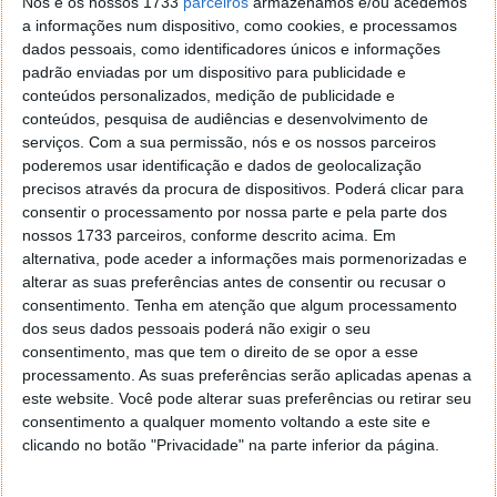
Nós e os nossos 1733
parceiros
armazenamos e/ou acedemos
a informações num dispositivo, como cookies, e processamos
dados pessoais, como identificadores únicos e informações
padrão enviadas por um dispositivo para publicidade e
conteúdos personalizados, medição de publicidade e
conteúdos, pesquisa de audiências e desenvolvimento de
serviços.
Com a sua permissão, nós e os nossos parceiros
poderemos usar identificação e dados de geolocalização
precisos através da procura de dispositivos. Poderá clicar para
consentir o processamento por nossa parte e pela parte dos
nossos 1733 parceiros, conforme descrito acima. Em
alternativa, pode aceder a informações mais pormenorizadas e
alterar as suas preferências antes de consentir ou recusar o
consentimento.
Tenha em atenção que algum processamento
dos seus dados pessoais poderá não exigir o seu
consentimento, mas que tem o direito de se opor a esse
processamento. As suas preferências serão aplicadas apenas a
Também esta máquina, além do controlo tátil, pode
este website. Você pode alterar suas preferências ou retirar seu
ser controlada via app, tal como a anterior, e tem
consentimento a qualquer momento voltando a este site e
disponíveis 12 receitas mais variadas funções de
clicando no botão "Privacidade" na parte inferior da página.
cozimento. A potência máxima é de 1900W e tem
uma capacidade de 12 litros.