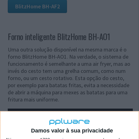
BlitzHome BH-AF2
Forno inteligente BlitzHome BH-AO1
Uma outra solução disponível na mesma marca é o
forno BlitzHome BH-AO1. Na verdade, o sistema de
funcionamento é semelhante a uma air fryer, mas ao
invés do cesto tem uma grelha comum, como num
forno, ou um cesto rotativo. Esta opção do cesto,
por exemplo para batatas fritas, evita a necessidade
de abrir a máquina para mexes as batatas para uma
fritura mais uniforme.
Damos valor à sua privacidade