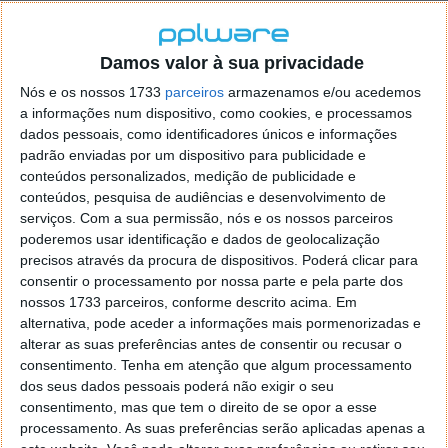
Em Portugal, o CPU AMD Ryzen 9 7900X3D está à
venda por um valor que quase bate nos 700 euros.
Damos valor à sua privacidade
Nós e os nossos 1733
parceiros
armazenamos e/ou acedemos
a informações num dispositivo, como cookies, e processamos
Este artigo tem mais de um ano
dados pessoais, como identificadores únicos e informações
padrão enviadas por um dispositivo para publicidade e
conteúdos personalizados, medição de publicidade e
conteúdos, pesquisa de audiências e desenvolvimento de
Acompanhe o Pplware no Google Notícias
serviços.
Com a sua permissão, nós e os nossos parceiros
poderemos usar identificação e dados de geolocalização
precisos através da procura de dispositivos. Poderá clicar para
Proponha uma correção, faça uma sugestão
consentir o processamento por nossa parte e pela parte dos
nossos 1733 parceiros, conforme descrito acima. Em
Autor:
Marisa Pinto
alternativa, pode aceder a informações mais pormenorizadas e
alterar as suas preferências antes de consentir ou recusar o
consentimento.
Tenha em atenção que algum processamento
dos seus dados pessoais poderá não exigir o seu
Tags:
AMD
cpu
processador
Ryzen 9 7900X3D
consentimento, mas que tem o direito de se opor a esse
processamento. As suas preferências serão aplicadas apenas a