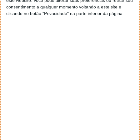
este website. Você pode alterar suas preferências ou retirar seu
consentimento a qualquer momento voltando a este site e
PRÓXIMO ARTIGO
clicando no botão "Privacidade" na parte inferior da página.
O ChatGPT agora é músico! Peça-lhe para escrever
um solo
ARTIGO ANTERIOR
Sugestão Pplware: máquinas de corte e gravação a
laser da Longer