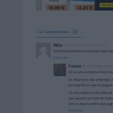
Comentários
13
Mkla
19 de Junho de 2023 às 16:13
Na Polonia também investiram numa fabr
Responder
Fusion
19 de Junho de 2023
Só se uma empresa fosse mal
As empresas dão emprego, di
pornográficos que se pagam
Só uma empresa de malucos i
que quando se trata de traba
zero e depois tenho que pa
Responder