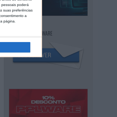
 pessoais poderá
s suas preferências
 consentimento a
da página.
NEWSLETTER PPLWARE