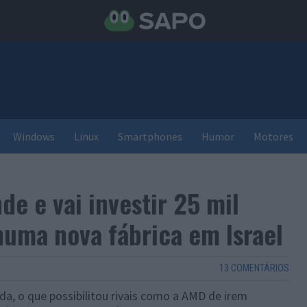
Windows
Linux
Smartphones
Humor
Motores
de e vai investir 25 mil
numa nova fábrica em Israel
13 COMENTÁRIOS
a, o que possibilitou rivais como a AMD de irem