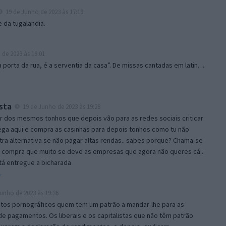
19 de Junho de 2023 às 17:19
 da tugalandia.
de 2023 às 18:01
 porta da rua, é a serventia da casa”. De missas cantadas em latin…
sta
19 de Junho de 2023 às 19:28
r dos mesmos tonhos que depois vão para as redes sociais criticar
ga aqui e compra as casinhas para depois tonhos como tu não
ra alternativa se não pagar altas rendas.. sabes porque? Chama-se
 compra que muito se deve as empresas que agora não queres cá..
tá entregue a bicharada
r
unho de 2023 às 19:36
tos pornográficos quem tem um patrão a mandar-lhe para as
 de pagamentos. Os liberais e os capitalistas que não têm patrão