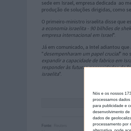
sede em Israel, empresa dedicada ao m
produção de soluções dirigidas, como sen
O primeiro-ministro israelita disse que e
a economia israelita - 90 bilhões de she
empresa internacional em Israel
".
Já em comunicado, a Intel adiantou que 
"
desempenharam um papel crucial
" no 
expandir a capacidade de fabrico em Is
responder às futuras necessidades de fa
israelita
".
Nós e os nossos 17
processamos dados p
Este
para publicidade e 
desenvolvimento de 
dados de geolocaliza
processamento por n
Fonte:
Reuters
alternativa, pode ac