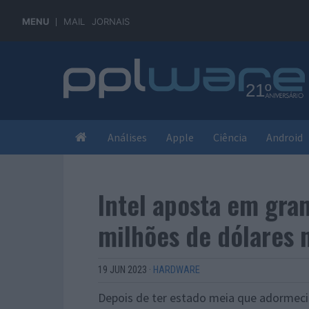
MENU
MAIL
JORNAIS
Análises
Apple
Ciência
Android
Intel aposta em gran
milhões de dólares 
19 JUN 2023
·
HARDWARE
Depois de ter estado meia que adormecid