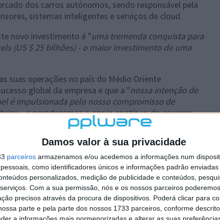
ercado dos carros autónomos, sendo responsável pela
sores, sistemas inteligentes e serviços de cloud.
ste novo investimento é "
uma tremenda conquista para
kels (US $ 25 bilhões) - o maior investimento de uma
as suas operações no país do Médio Oriente
sucesso global da empresa e que a "
nossa intenção de
rael é impulsionada pelo nosso compromisso de
brico... e agradecemos o apoio contínuo do governo
Damos valor à sua privacidade
33
parceiros
armazenamos e/ou acedemos a informações num dispositi
essoais, como identificadores únicos e informações padrão enviadas 
 artigo tem mais de um ano
conteúdos personalizados, medição de publicidade e conteúdos, pesqui
serviços.
Com a sua permissão, nós e os nossos parceiros poderemos 
ção precisos através da procura de dispositivos. Poderá clicar para co
ossa parte e pela parte dos nossos 1733 parceiros, conforme descrit
eder a informações mais pormenorizadas e alterar as suas preferência