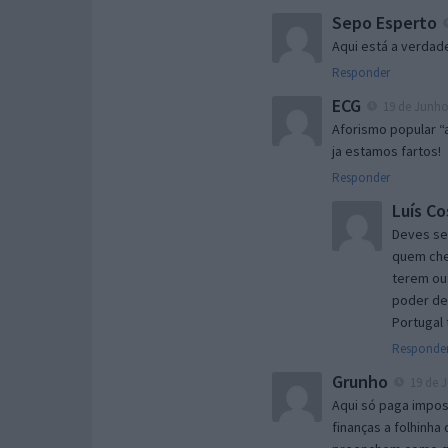
Sepo Esperto
Aqui está a verdade
Responder
ECG
19 de Junho 
Aforismo popular “a
ja estamos fartos!
Responder
Luís Co
Deves se
quem che
terem out
poder de
Portugal 
Responde
Grunho
19 de J
Aqui só paga impos
finanças a folhinha