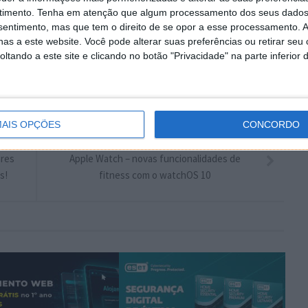
timento.
Tenha em atenção que algum processamento dos seus dados
nsentimento, mas que tem o direito de se opor a esse processamento. A
plware no Google Notícias
as a este website. Você pode alterar suas preferências ou retirar seu
tando a este site e clicando no botão "Privacidade" na parte inferior 
Autor:
Marisa Pinto
AIS OPÇÕES
CONCORDO
PRÓXIMO ARTIGO
ares
Apple Watch – novas funcionalidades de
s!
fitness com o watchOS 10