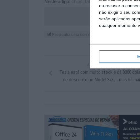
Neste artigo:
chips
,
fábrica
,
Intel
,
israel
ou recusar o consen
não exigir o seu co
Acompanhe o P
serão aplicadas apen
qualquer momento vol
Proponha uma correção, faça uma sugestão
M
ARTIGO ANTERIOR
Tesla está com muito stock e dá 8000 dól
de desconto no Model S/X… mas há mai