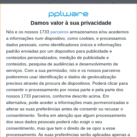
correspondiam à água encontrada na Terra, o
que significa que havia pelo menos uma outra
fonte não explicada.
Damos valor à sua privacidade
Explicou o professor Phil Bland da Universidade de
Nós e os nossos 1733
parceiros
armazenamos e/ou acedemos
Curtin, um dos membros da equipa de Glasgow.
a informações num dispositivo, como cookies, e processamos
dados pessoais, como identificadores únicos e informações
padrão enviadas por um dispositivo para publicidade e
conteúdos personalizados, medição de publicidade e
O Sol foi o culpado...
conteúdos, pesquisa de audiências e desenvolvimento de
serviços.
Com a sua permissão, nós e os nossos parceiros
poderemos usar identificação e dados de geolocalização
Segundo o que é referido no estudo, o vento solar
precisos através da procura de dispositivos. Poderá clicar para
criou água na superfície de pequenos grãos de poeira
consentir o processamento por nossa parte e pela parte dos
e esta água isotopicamente mais leve provavelmente
nossos 1733 parceiros, conforme descrito acima. Em
forneceu o restante da água da Terra.
alternativa, pode aceder a informações mais pormenorizadas e
alterar as suas preferências antes de consentir ou recusar o
Esta nova teoria do vento solar é baseada na
consentimento.
Tenha em atenção que algum processamento
meticulosa análise átomo por átomo de minúsculos
dos seus dados pessoais poderá não exigir o seu
fragmentos de um asteroide próximo à Terra do
tipo
consentimento, mas que tem o direito de se opor a esse
S
(pedregoso) conhecido como
Itokawa
, cujas
processamento. As suas preferências serão aplicadas apenas a