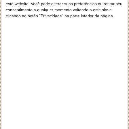
amostras foram recolhidas pela sonda espacial
este website. Você pode alterar suas preferências ou retirar seu
japonesa
Hayabusa
e voltaram à Terra em 2010.
consentimento a qualquer momento voltando a este site e
clicando no botão "Privacidade" na parte inferior da página.
Nature Astronomy
Este artigo tem mais de um ano
Acompanhe o Pplware no Google Notícias
Autor:
Vítor M.
Proponha uma correção, faça uma sugestão
Tags:
água
sol
terra