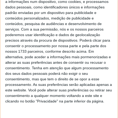
a informações num dispositivo, como cookies, e processamos
dados pessoais, como identificadores únicos e informações
padrão enviadas por um dispositivo para publicidade e
conteúdos personalizados, medição de publicidade e
Tendo em conta esta necessidade, investigadores do
conteúdos, pesquisa de audiências e desenvolvimento de
departamento de física e informática de
Warwick
serviços.
Com a sua permissão, nós e os nossos parceiros
construíram um algoritmo baseado em machine
poderemos usar identificação e dados de geolocalização
learning. Assim, é capaz de diferenciar os planetas
precisos através da procura de dispositivos. Poderá clicar para
reais dos falsos, através de grandes amostras,
consentir o processamento por nossa parte e pela parte dos
captadas durante missões telescópicas como o
TESS
nossos 1733 parceiros, conforme descrito acima. Em
e do
Kepler
, da NASA.
alternativa, pode aceder a informações mais pormenorizadas e
alterar as suas preferências antes de consentir ou recusar o
O método foi preparado para identificar planetas
consentimento.
Tenha em atenção que algum processamento
reais, com a ajuda de duas grandes amostras de
dos seus dados pessoais poderá não exigir o seu
planetas confirmados e de falsos positivos, da
consentimento, mas que tem o direito de se opor a esse
extinta missão Kepler. Depois, os investigadores
processamento. As suas preferências serão aplicadas apenas a
utilizaram o algoritmo em dados não confirmados,
este website. Você pode alterar suas preferências ou retirar seu
consentimento a qualquer momento voltando a este site e
da missão Kepler, revelando 50 novos planetas.
clicando no botão "Privacidade" na parte inferior da página.
Assim, esta foi a primeira validação de machine
learning.