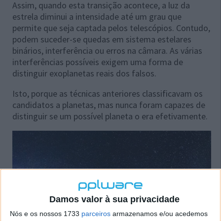
Assim, quando esta transição acontece, a luz da
estrela diminui a intensidade até um grau que
permite que seja captada pelos telescópios. Contudo,
podem suceder-se quedas em sistema estelares
binários, interferência ou erros na câmara. As várias
interferências possíveis exigem uma forma de
distinguir exoplanetas reais dos falsos.
Isto, porque as técnicas anteriores classificavam os
candidatos a planetas, mas nunca foram capazes de
distinguir se um possível planeta o era efetivamente.
Damos valor à sua privacidade
Nós e os nossos 1733
parceiros
armazenamos e/ou acedemos