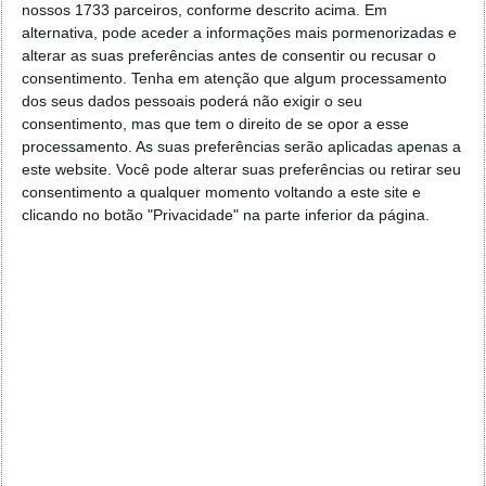
ecrã.
nossos 1733 parceiros, conforme descrito acima. Em
alternativa, pode aceder a informações mais pormenorizadas e
Portanto, a empresa levanta um pouco o véu sobre o
alterar as suas preferências antes de consentir ou recusar o
que eventualmente a Apple poderá estar a preparar
consentimento.
Tenha em atenção que algum processamento
para o próximo ecrã. Este que dizem trazer um
dos seus dados pessoais poderá não exigir o seu
sensor de impressão digital incluído no próprio
consentimento, mas que tem o direito de se opor a esse
display
.
processamento. As suas preferências serão aplicadas apenas a
este website. Você pode alterar suas preferências ou retirar seu
consentimento a qualquer momento voltando a este site e
clicando no botão "Privacidade" na parte inferior da página.