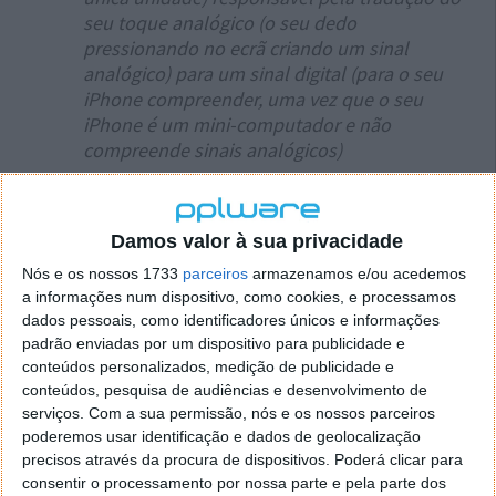
seu toque analógico (o seu dedo
pressionando no ecrã criando um sinal
analógico) para um sinal digital (para o seu
iPhone compreender, uma vez que o seu
iPhone é um mini-computador e não
compreende sinais analógicos)
(...) O CI do ecrã do iPhone 13 não só funciona
agora como um ADC, permite o True Tone,
transporta uma ROM para a mensagem não
Damos valor à sua privacidade
genuína, mas também comunica agora com a
Nós e os nossos 1733
parceiros
armazenamos e/ou acedemos
identificação facial. Acreditamos que esta
a informações num dispositivo, como cookies, e processamos
comunicação com o Face ID é um bug no
dados pessoais, como identificadores únicos e informações
iOS15. Mas mostra-nos um vislumbre de quão
padrão enviadas por um dispositivo para publicidade e
mais complexo o CI do ecrã vai ser no futuro.
conteúdos personalizados, medição de publicidade e
conteúdos, pesquisa de audiências e desenvolvimento de
Esperamos que as próximas gerações de
serviços.
Com a sua permissão, nós e os nossos parceiros
iPhone contenham 2 biometrias no Face ID &
poderemos usar identificação e dados de geolocalização
no ecrã Touch ID. Esperamos que no futuro,
precisos através da procura de dispositivos. Poderá clicar para
ao substituir um ecrã, desative o Touch ID no
consentir o processamento por nossa parte e pela parte dos