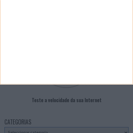
PUB
VELOCÍMETRO PPLWARE
Teste a velocidade da sua Internet
CATEGORIAS
Categorias