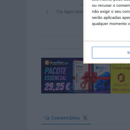
ARTIGO ANTERIOR
ou recusar o consen
The Night Shift: uma noite no supermerc
não exigir o seu co
serão aplicadas apen
qualquer momento vol
M
Comentários
6