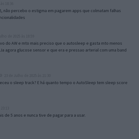
às 18:36
2, não percebo o estigma em pagarem apps que colmatam falhas
ncionalidades
ulho de 2025 às 18:59
tivo do AW e mto mais preciso que o autosleep e gasta mto menos
Ja agora glucose sensor e que era e pressao arterial com uma band
23 de Julho de 2025 às 21:30
eceu o sleep track? E há quanto tempo o AutoSleep tem sleep score
 23:13
s de 5 anos e nunca tive de pagar para a usar.