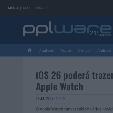
MENU
MAIL
JORNAIS
Análises
Apple
Ciência
Android
iOS 26 poderá traze
Apple Watch
23 JUL 2025
·
APPLE
O Apple Watch tem recebido várias novi