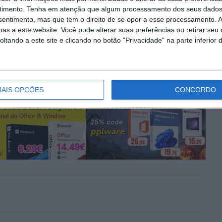
PRÓXIMO ARTIGO
timento.
Tenha em atenção que algum processamento dos seus dados
ado
Personalização já influencia 75% dos
nsentimento, mas que tem o direito de se opor a esse processamento. A
as a este website. Você pode alterar suas preferências ou retirar seu
consumidores na escolha de marcas, diz
tando a este site e clicando no botão "Privacidade" na parte inferior 
estudo
AIS OPÇÕES
CONCORDO