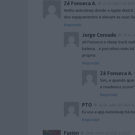
Zé Fonseca A.
23 de Julho de 2025 
tenho autosleep desde o Apple Watch 
dos equipamentos e elevam as suas fu
Responder
Jorge Coroado
23 de J
oh Fonseca o sleep track na
bateria…n percebes mais lol 
propria.
Responder
Zé Fonseca A.
Sim, e quando apar
e readiness score?
Responder
PTO
26 de Julho de 2025 às
Eu uso a app Autosleep há mai
Responder
Fusion
24 de Julho de 2025 às 15:07