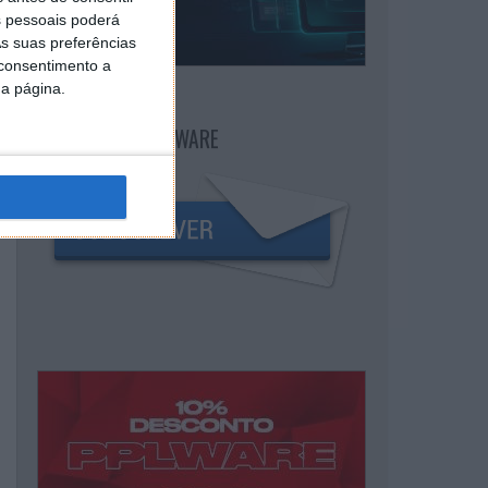
 pessoais poderá
s suas preferências
 consentimento a
da página.
NEWSLETTER PPLWARE