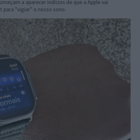
omeçam a aparecer indícios de que a Apple vai
 para "vigiar" o nosso sono.