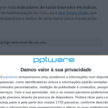
egrar mais
indicadores de saúde baseados em índices
,
de monitorização do ciclo, ou a
app Sinais vitais
, que
 temperatura e dados de sono numa única visualização.
 artigo tem mais de um ano
plware no Google Notícias
Damos valor à sua privacidade
Autor:
Vítor M.
33
parceiros
armazenamos e/ou acedemos a informações num dispositi
essoais, como identificadores únicos e informações padrão enviadas 
conteúdos personalizados, medição de publicidade e conteúdos, pesqui
serviços.
Com a sua permissão, nós e os nossos parceiros poderemos 
iOS 26
ção precisos através da procura de dispositivos. Poderá clicar para co
ossa parte e pela parte dos nossos 1733 parceiros, conforme descrit
eder a informações mais pormenorizadas e alterar as suas preferência