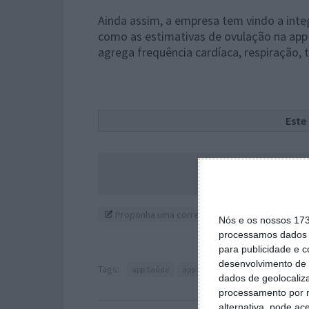
Ainda assim, a empresa tem vindo a int
como as estimativas de ovulação na app 
agrega frequência cardíaca, respiração,
Este
Acompanhe o P
Proponha uma correção, faça uma sugestão
Nós e os nossos 17
processamos dados p
para publicidade e 
desenvolvimento de 
Tags:
app Saúde
app Sinais Vitais
Apple Watch
dados de geolocaliza
processamento por n
alternativa, pode ac