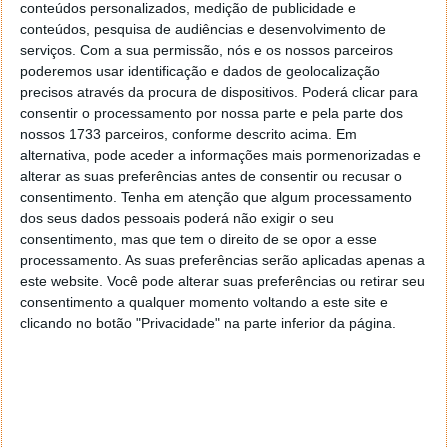
auscultadores topo de gama?
conteúdos personalizados, medição de publicidade e
conteúdos, pesquisa de audiências e desenvolvimento de
serviços.
Com a sua permissão, nós e os nossos parceiros
Kuo não deu mais detalhes sobre os AirPods Max de
poderemos usar identificação e dados de geolocalização
segunda geração. O
modelo atual data de
precisos através da procura de dispositivos. Poderá clicar para
dezembro de 2020
e pode ser equipado com uma
consentir o processamento por nossa parte e pela parte dos
porta USB-C, redução de ruído aprimorada, maior
nossos 1733 parceiros, conforme descrito acima. Em
duração da bateria e um chip U1 para facilitar a
alternativa, pode aceder a informações mais pormenorizadas e
recuperação com a rede Find My (Encontrar).
alterar as suas preferências antes de consentir ou recusar o
consentimento.
Tenha em atenção que algum processamento
O chip U1 que a Apple
adicionou recentemente
aos
dos seus dados pessoais poderá não exigir o seu
AirPods Pro 2022 acabou por ser uma grande
consentimento, mas que tem o direito de se opor a esse
melhoria, então gostaríamos de ver isso também nos
processamento. As suas preferências serão aplicadas apenas a
auscultadores Max. Outra função solicitada com
este website. Você pode alterar suas preferências ou retirar seu
frequência é o suporte para música sem perdas,
consentimento a qualquer momento voltando a este site e
clicando no botão "Privacidade" na parte inferior da página.
possivelmente através de um cabo. Além disso, a
Apple também poderia fazer algo sobre a aparência,
lançando os AirPods Max em novas cores e
melhorando o estojo de transporte.
Portanto, levará um tempo até que novos AirPods