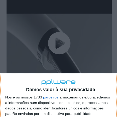
Damos valor à sua privacidade
Nós e os nossos 1733
parceiros
armazenamos e/ou acedemos
a informações num dispositivo, como cookies, e processamos
dados pessoais, como identificadores únicos e informações
Mas, o que trará a Apple de novo para os
padrão enviadas por um dispositivo para publicidade e