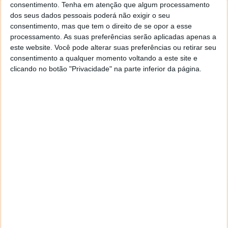
consentimento.
Tenha em atenção que algum processamento
dos seus dados pessoais poderá não exigir o seu
consentimento, mas que tem o direito de se opor a esse
processamento. As suas preferências serão aplicadas apenas a
este website. Você pode alterar suas preferências ou retirar seu
consentimento a qualquer momento voltando a este site e
clicando no botão "Privacidade" na parte inferior da página.
Elon Musk diz que primeiros habitantes
de Marte viverão em cúpulas de vidro
20 NOV 2020
·
HIGH TECH
21 COMENTÁRIOS
A fim de perpetuar a raça humana, Elon Musk não
esconde a sua vontade de
levar
humanos para Marte.
Aos poucos vai desvendando como vai efetivar este
processo e, passo a passo, vamos percebendo quais
são as suas ideias para esta nova civilização.
Assim, a mais recente novidade prende-se no tipo de
habitação que os sortudos terão à sua disposição.