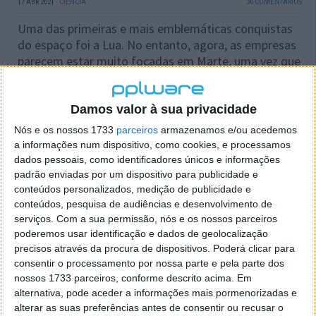
17 ABR 2021
·
CIÊNCIA
30 COMENTÁRIOS
Uma das primeiras e mais emblemáticas conquistas
do espaço foi a Lua. No entanto, agora, as empresas
parecem estar muito focadas em Marte, uma vez que
lhe descobriram potencial. Ainda assim, a Lua não
ficou esquecida e o
programa Artemis
da NASA tem
já mais uma nova parceria. A SpaceX conseguiu um
Damos valor à sua privacidade
contrato bilionário com a NASA.
Nós e os nossos 1733
parceiros
armazenamos e/ou acedemos
a informações num dispositivo, como cookies, e processamos
A empresa de exploração espacial ganhou um
dados pessoais, como identificadores únicos e informações
contrato de 2.9 mil milhões de dólares da NASA para
padrão enviadas por um dispositivo para publicidade e
enviar humanos para a Lua.
conteúdos personalizados, medição de publicidade e
conteúdos, pesquisa de audiências e desenvolvimento de
serviços.
Com a sua permissão, nós e os nossos parceiros
poderemos usar identificação e dados de geolocalização
precisos através da procura de dispositivos. Poderá clicar para
consentir o processamento por nossa parte e pela parte dos
nossos 1733 parceiros, conforme descrito acima. Em
alternativa, pode aceder a informações mais pormenorizadas e
alterar as suas preferências antes de consentir ou recusar o