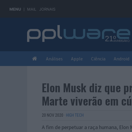
MENU
MAIL
JORNAIS
Análises
Apple
Ciência
Android
Elon Musk diz que p
Marte viverão em cú
20 NOV 2020
·
HIGH TECH
A fim de perpetuar a raça humana, Elon