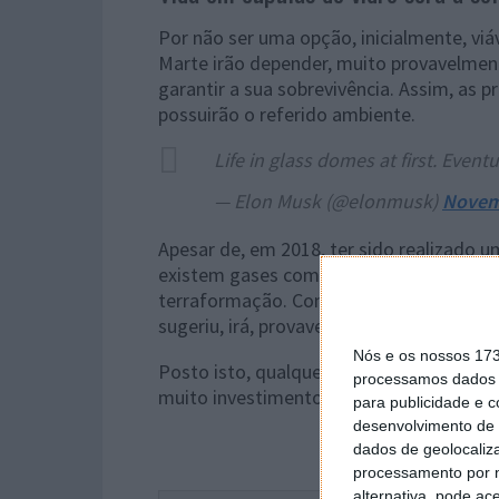
Por não ser uma opção, inicialmente, viá
Marte irão depender, muito provavelmen
garantir a sua sobrevivência. Assim, as pr
possuirão o referido ambiente.
Life in glass domes at first. Eventu
— Elon Musk (@elonmusk)
Novem
Apesar de, em 2018, ter sido realizado 
existem gases com efeito de estufa e fo
terraformação. Contudo, Elon Musk, apó
sugeriu, irá, provavelmente, trabalhar ne
Nós e os nossos 17
Posto isto, qualquer que seja o plano, 
processamos dados p
muito investimento e de um nível de pro
para publicidade e 
desenvolvimento de 
dados de geolocaliza
processamento por n
alternativa, pode ac