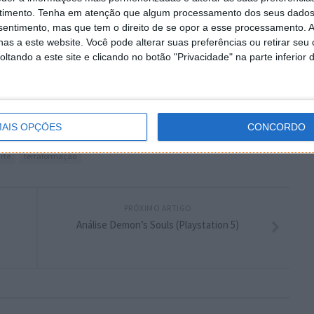
 artigo tem mais de um ano
timento.
Tenha em atenção que algum processamento dos seus dados
nsentimento, mas que tem o direito de se opor a esse processamento. A
as a este website. Você pode alterar suas preferências ou retirar seu
plware no Google Notícias
tando a este site e clicando no botão "Privacidade" na parte inferior 
Autor:
Ana Sofia Neto
AIS OPÇÕES
CONCORDO
rte
terraformação
PRÓXIMO ARTIGO
Análise Demon’s Souls (Playstation 5)