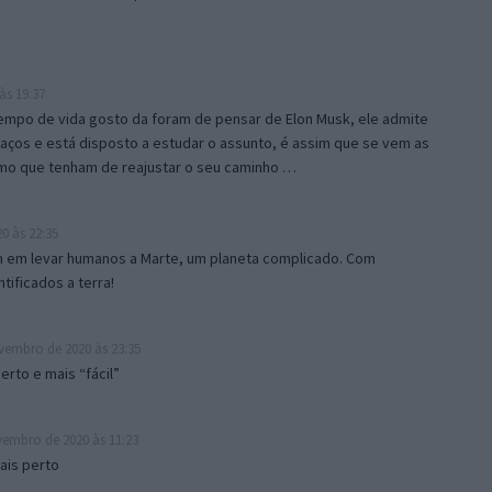
às 19:37
empo de vida gosto da foram de pensar de Elon Musk, ele admite
aços e está disposto a estudar o assunto, é assim que se vem as
mo que tenham de reajustar o seu caminho …
0 às 22:35
 em levar humanos a Marte, um planeta complicado. Com
tificados a terra!
vembro de 2020 às 23:35
erto e mais “fácil”
embro de 2020 às 11:23
ais perto