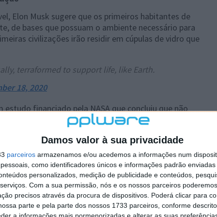
vel, Elon Musk sugere que os primeiros habitantes de
te, de bases que possuam o ambiente necessário para
imeiras civilizações irão residir em cúpulas de vidro que
ally, terraformed to support life, like Earth.
ber 18, 2020
um estudo financiado pela NASA que concluiu que não
ntes de água suficientes, para garantir uma
s criar uma cidade sustentável em Marte, como já
Damos valor à sua privacidade
sse processo.
33
parceiros
armazenamos e/ou acedemos a informações num dispositi
que ainda não conhecemos totalmente, necessitará de
essoais, como identificadores únicos e informações padrão enviadas 
gresso gigante.
conteúdos personalizados, medição de publicidade e conteúdos, pesqui
serviços.
Com a sua permissão, nós e os nossos parceiros poderemos 
ção precisos através da procura de dispositivos. Poderá clicar para co
ossa parte e pela parte dos nossos 1733 parceiros, conforme descrit
eder a informações mais pormenorizadas e alterar as suas preferência