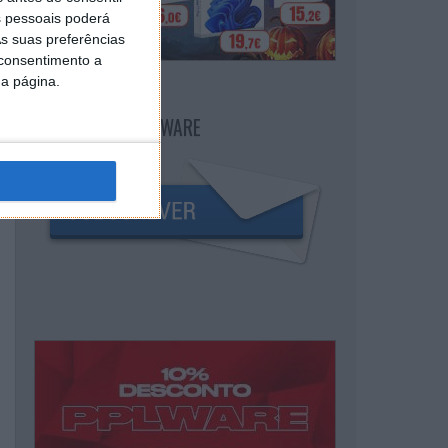
 pessoais poderá
s suas preferências
 consentimento a
da página.
NEWSLETTER PPLWARE