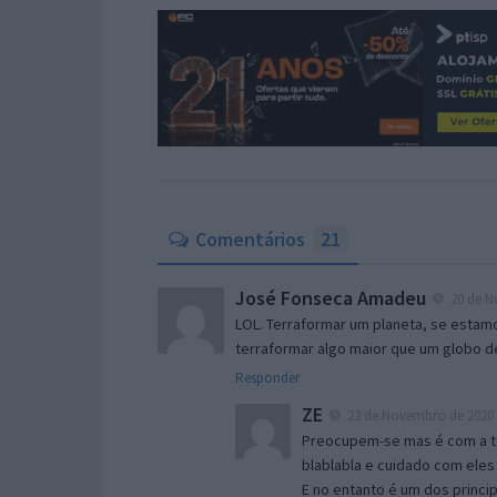
Comentários
21
José Fonseca Amadeu
20 de N
LOL. Terraformar um planeta, se estam
terraformar algo maior que um globo de
Responder
ZE
23 de Novembro de 2020 
Preocupem-se mas é com a terr
blablabla e cuidado com eles 
E no entanto é um dos princi