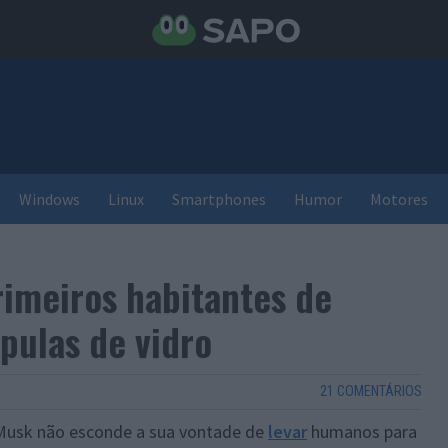
Windows
Linux
Smartphones
Humor
Motores
rimeiros habitantes de
pulas de vidro
21 COMENTÁRIOS
 Musk não esconde a sua vontade de
levar
humanos para