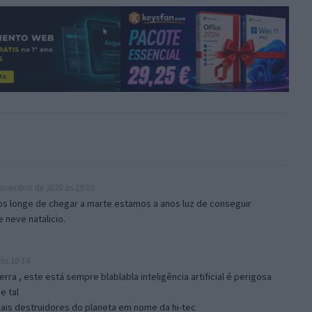
ovembro de 2020 às 19:02
os longe de chegar a marte estamos a anos luz de conseguir
 neve natalicio.
às 10:14
a , este está sempre blablabla inteligência artificial é perigosa
e tal
pais destruidores do planeta em nome da hi-tec