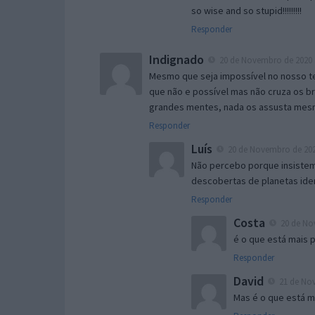
so wise and so stupid!!!!!!!!!
Responder
Indignado
20 de Novembro de 2020 
Mesmo que seja impossível no nosso t
que não e possível mas não cruza os br
grandes mentes, nada os assusta mes
Responder
Luís
20 de Novembro de 202
Não percebo porque insistem
descobertas de planetas iden
Responder
Costa
20 de No
é o que está mais p
Responder
David
21 de Nov
Mas é o que está m