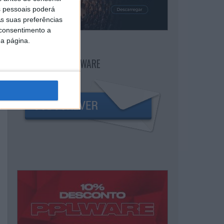
 pessoais poderá
s suas preferências
 consentimento a
da página.
NEWSLETTER PPLWARE