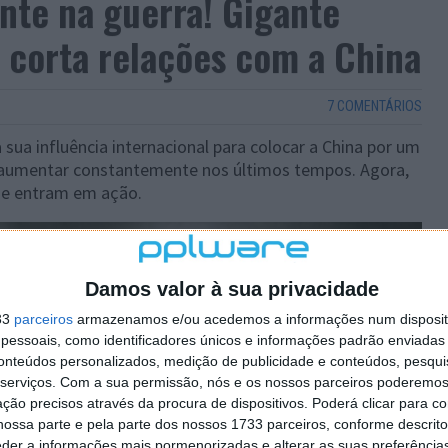
nte na guerra! Gigante
 corta relações com a China
7 COMENTÁRIOS
 sua influência internacional para colocar a China por um
a aumentar constantemente nos últimos tempos. Agora,
ue entram em ação.
Damos valor à sua privacidade
33
parceiros
armazenamos e/ou acedemos a informações num dispositi
essoais, como identificadores únicos e informações padrão enviadas 
conteúdos personalizados, medição de publicidade e conteúdos, pesqui
serviços.
Com a sua permissão, nós e os nossos parceiros poderemos 
ção precisos através da procura de dispositivos. Poderá clicar para co
ossa parte e pela parte dos nossos 1733 parceiros, conforme descrit
eder a informações mais pormenorizadas e alterar as suas preferência