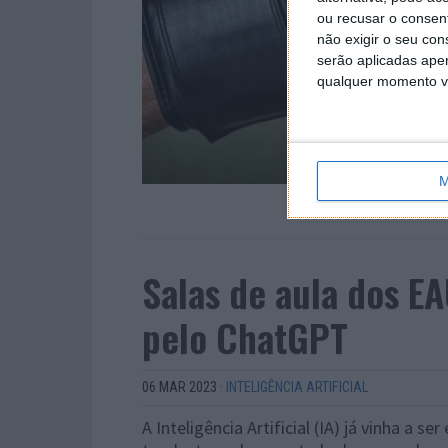
ou recusar o consen
não exigir o seu co
serão aplicadas apen
qualquer momento vol
M
Salas de aula dos E
pelo ChatGPT
06 MAR 2023
·
INTELIGÊNCIA ARTIFICIAL
A Inteligência Artificial (IA) já vinha a