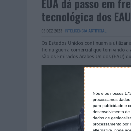
EUA dá passo em fre
tecnológica dos EAU
08 DEZ 2023
·
INTELIGÊNCIA ARTIFICIAL
Os Estados Unidos continuam a utilizar a
fio na guerra comercial que tem vindo 
são os Emirados Árabes Unidos (EAU) q
Nós e os nossos 17
processamos dados p
para publicidade e 
desenvolvimento de 
dados de geolocaliza
processamento por n
alternativa, pode ac