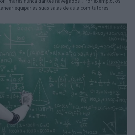
por “mares nunca dantes navegados”. Por exemplo, os
anear equipar as suas salas de aula com tutores