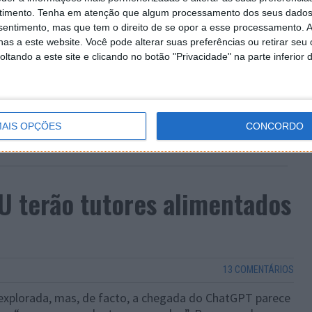
timento.
Tenha em atenção que algum processamento dos seus dados
nsentimento, mas que tem o direito de se opor a esse processamento. A
as a este website. Você pode alterar suas preferências ou retirar seu
tando a este site e clicando no botão "Privacidade" na parte inferior 
AIS OPÇÕES
CONCORDO
AU terão tutores alimentados
13 COMENTÁRIOS
 ser explorada, mas, de facto, a chegada do ChatGPT parece