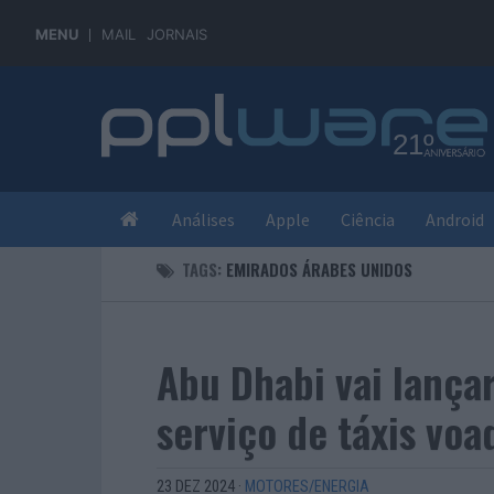
MENU
MAIL
JORNAIS
Análises
Apple
Ciência
Android
TAGS:
EMIRADOS ÁRABES UNIDOS
Abu Dhabi vai lança
serviço de táxis vo
23 DEZ 2024
·
MOTORES/ENERGIA