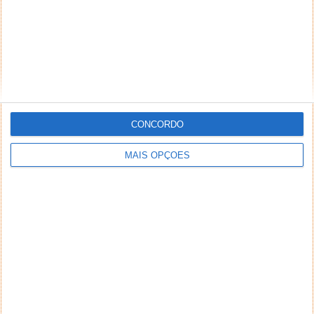
desde já, no direito de excluir comentários e textos
que julgar ofensivos, difamatórios, caluniosos,
preconceituosos ou de alguma forma prejudiciais a
terceiros. Textos de caráter promocional ou
inseridos no sistema sem a devida identificação do
seu autor (nome completo e endereço válido de
email) também poderão ser excluídos.
CONCORDO
MAIS OPÇÕES
PUB