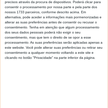
não chegará nestas primeiras versões da MIUI 13. Ao
precisos através da procura de dispositivos. Poderá clicar para
mesmo tempo, também a integração com Mi Smart
consentir o processamento por nossa parte e pela parte dos
Hub sabe-se que irá estar ausente nas primeiras
nossos 1733 parceiros, conforme descrito acima. Em
alternativa, pode aceder a informações mais pormenorizadas e
versões a serem lançadas com esta nova versão da
alterar as suas preferências antes de consentir ou recusar o
personalização Android da Xiaomi.
consentimento.
Tenha em atenção que algum processamento
dos seus dados pessoais poderá não exigir o seu
Também a nova área de widgets da MIUI 13 estará
consentimento, mas que tem o direito de se opor a esse
por agora vedada. Isto deve-se à falta destes
processamento. As suas preferências serão aplicadas apenas a
elementos nesta loja. Por fim, a nova fonte do
este website. Você pode alterar suas preferências ou retirar seu
sistema da Xiaomi estará ausente, ao contrário do
consentimento a qualquer momento voltando a este site e
esperado. A Mi Sans está assim por agora desta
clicando no botão "Privacidade" na parte inferior da página.
versão global e não chegará à Europa.