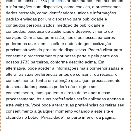
Nós e os nossos 1733
parceiros
armazenamos e/ou acedemos
gravar em slow-motion a 960 fps, de gravar sem
a informações num dispositivo, como cookies, e processamos
limitações, de captar fotografias até 200
dados pessoais, como identificadores únicos e informações
megapíxeis, de gravação de vídeos 4K HDR em
padrão enviadas por um dispositivo para publicidade e
simultâneo com captação de fotografias de 64 MP,
conteúdos personalizados, medição de publicidade e
entre outras novidades. Além disso, este novo
conteúdos, pesquisa de audiências e desenvolvimento de
processador apresenta um desempenho muito
serviços.
Com a sua permissão, nós e os nossos parceiros
superior, visto que
permite a captação de imagem
poderemos usar identificação e dados de geolocalização
numa resolução com 4 vezes mais pixeis que a
precisos através da procura de dispositivos. Poderá clicar para
consentir o processamento por nossa parte e pela parte dos
anterior tecnologia de 4K.
nossos 1733 parceiros, conforme descrito acima. Em
Apesar de não ser novo, uma vez que a Nokia já tinha
alternativa, pode aceder a informações mais pormenorizadas e
alterar as suas preferências antes de consentir ou recusar o
tentado uma primeira incursão nesta resolução com
consentimento.
Tenha em atenção que algum processamento
o 808 Pureview, em 2012, usando para isso o modo
dos seus dados pessoais poderá não exigir o seu
Time-lapse, a verdade é que só agora estão
consentimento, mas que tem o direito de se opor a esse
recolhidas as condições necessárias para que esta
processamento. As suas preferências serão aplicadas apenas a
tecnologia seja utilizada.
este website. Você pode alterar suas preferências ou retirar seu
consentimento a qualquer momento voltando a este site e
clicando no botão "Privacidade" na parte inferior da página.