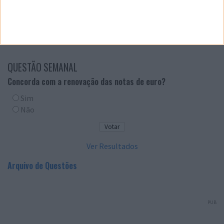
QUESTÃO SEMANAL
Concorda com a renovação das notas de euro?
Sim
Não
Ver Resultados
Arquivo de Questões
PUB