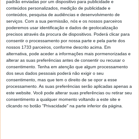
Nesse mandado de busca, o oficial da investigação
padrão enviadas por um dispositivo para publicidade e
conteúdos personalizados, medição de publicidade e
publicou os comentários de um funcionário da Apple
conteúdos, pesquisa de audiências e desenvolvimento de
sobre o processo de deteção de "várias imagens de
serviços.
Com a sua permissão, nós e os nossos parceiros
suspeita de pornografia infantil" que foram
poderemos usar identificação e dados de geolocalização
carregadas por um utilizador da iCloud, tendo sigo
precisos através da procura de dispositivos. Poderá clicar para
seguidamente analisados os seus emails.
consentir o processamento por nossa parte e pela parte dos
nossos 1733 parceiros, conforme descrito acima. Em
alternativa, pode aceder a informações mais pormenorizadas e
alterar as suas preferências antes de consentir ou recusar o
consentimento.
Tenha em atenção que algum processamento
dos seus dados pessoais poderá não exigir o seu
consentimento, mas que tem o direito de se opor a esse
processamento. As suas preferências serão aplicadas apenas a
Parte do mandado em que inclui as suspeitas da Apple de Pornografia
este website. Você pode alterar suas preferências ou retirar seu
Infantil. (Créditos: Forbes)
consentimento a qualquer momento voltando a este site e
clicando no botão "Privacidade" na parte inferior da página.
O depoimento feito pelos funcionários da Apple,
obtido pela Forbes, refere que:
Quando interceptamos o email com imagens
suspeitas, elas não vão para o destinatário.