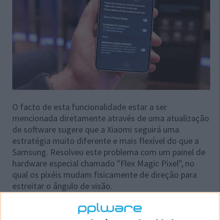
O facto de esta funcionalidade estar a ser
mencionada diretamente através de uma atualização
de software sugere que a Xiaomi seguirá uma
estratégia muito diferente e mais flexível do que a
Samsung. Resolveu este problema com um painel de
hardware especial chamado "Flex Magic Pixel", no
qual os pixéis mudam fisicamente de direção para
estreitar o ângulo de visão.
Ecrã de Privacidade será criado apenas com