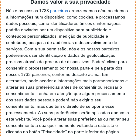
software
Damos valor à sua privacidade
Nós e os nossos 1733
parceiros
armazenamos e/ou acedemos
Inicialmente, a Xiaomi confiará este sistema a
a informações num dispositivo, como cookies, e processamos
algoritmos de software. Esta estrutura poderá
dados pessoais, como identificadores únicos e informações
oferecer uma experiência semelhante ao assistente
padrão enviadas por um dispositivo para publicidade e
de sombreado inteligente que víamos nos antigos
conteúdos personalizados, medição de publicidade e
conteúdos, pesquisa de audiências e desenvolvimento de
telefones BlackBerry, que ilumina apenas a área em
serviços.
Com a sua permissão, nós e os nossos parceiros
que o utilizador está focado e escurece o resto do
poderemos usar identificação e dados de geolocalização
ecrã. A decisão da Xiaomi de incorporar a
precisos através da procura de dispositivos. Poderá clicar para
funcionalidade na interface HyperOS 4 cria vantagens
consentir o processamento por nossa parte e pela parte dos
significativas para os utilizadores.
nossos 1733 parceiros, conforme descrito acima. Em
alternativa, pode aceder a informações mais pormenorizadas e
alterar as suas preferências antes de consentir ou recusar o
consentimento.
Tenha em atenção que algum processamento
dos seus dados pessoais poderá não exigir o seu
consentimento, mas que tem o direito de se opor a esse
processamento. As suas preferências serão aplicadas apenas a
este website. Você pode alterar suas preferências ou retirar seu
consentimento a qualquer momento voltando a este site e
clicando no botão "Privacidade" na parte inferior da página.