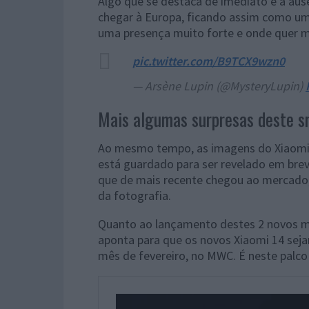
Algo que se destaca de imediato é a aus
chegar à Europa, ficando assim como um
uma presença muito forte e onde quer m
pic.twitter.com/B9TCX9wzn0
— Arsène Lupin (@MysteryLupin)
Mais algumas surpresas deste 
Ao mesmo tempo, as imagens do Xiaomi 1
está guardado para ser revelado em bre
que de mais recente chegou ao mercado,
da fotografia.
Quanto ao lançamento destes 2 novos m
aponta para que os novos Xiaomi 14 seja
mês de fevereiro, no MWC. É neste palco