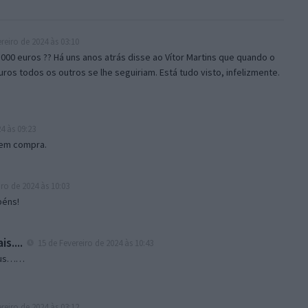
reiro de 2024 às 03:10
1.000 euros ?? Há uns anos atrás disse ao Vítor Martins que quando o
ros todos os outros se lhe seguiriam. Está tudo visto, infelizmente.
4 às 09:23
uem compra.
ro de 2024 às 10:03
béns!
s....
15 de Fevereiro de 2024 às 10:43
amus……
reiro de 2024 às 03:12