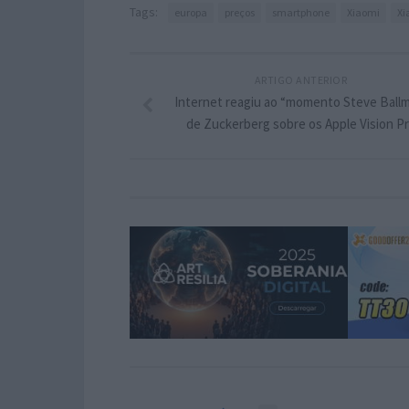
Tags:
europa
preços
smartphone
Xiaomi
Xi
ARTIGO ANTERIOR
Internet reagiu ao “momento Steve Ball
de Zuckerberg sobre os Apple Vision P