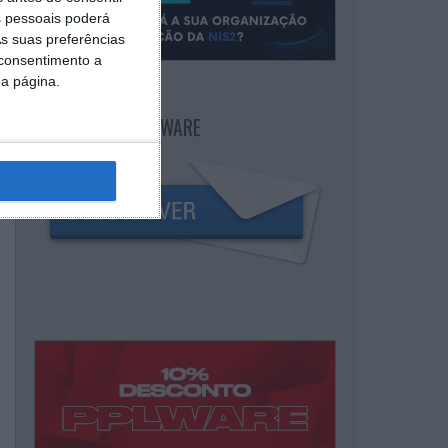
 pessoais poderá
s suas preferências
 consentimento a
da página.
NEWSLETTER PPLWARE