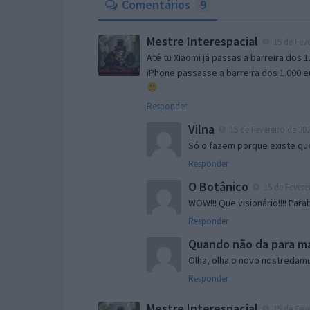
Comentários
9
Mestre Interespacial
15 de Feve
Até tu Xiaomi já passas a barreira dos 
iPhone passasse a barreira dos 1.000 eu
Responder
Vilna
15 de Fevereiro de 202
Só o fazem porque existe q
Responder
O Botânico
15 de Feverei
WOW!!! Que visionário!!!! Para
Responder
Quando não da para mai
Olha, olha o novo nostred
Responder
Mestre Interespacial
15 de Feve