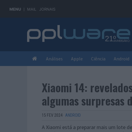
MENU
MAIL
JORNAIS
Análises
Apple
Ciência
Android
Xiaomi 14: revelado
algumas surpresas d
15 FEV 2024
·
ANDROID
A Xiaomi está a preparar mais um lote d