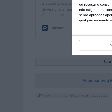
ou recusar o consen
não exigir o seu co
serão aplicadas apen
qualquer momento vol
M
Este
Acompanhe o P
Proponha uma correção, faça uma sugestão