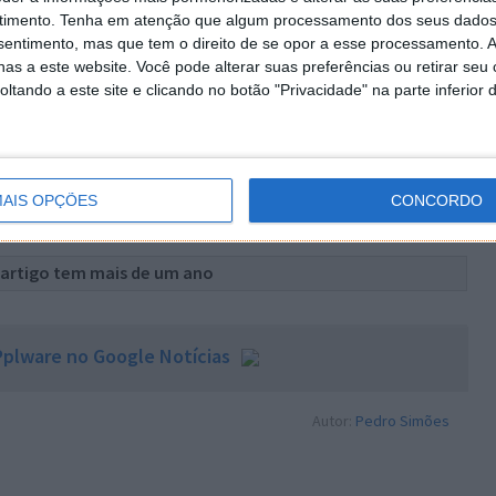
timento.
Tenha em atenção que algum processamento dos seus dados
nsentimento, mas que tem o direito de se opor a esse processamento. A
as a este website. Você pode alterar suas preferências ou retirar seu
tando a este site e clicando no botão "Privacidade" na parte inferior 
AIS OPÇÕES
CONCORDO
 artigo tem mais de um ano
plware no Google Notícias
Autor:
Pedro Simões