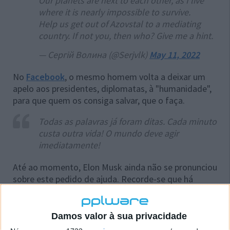
Our planets are next to each other, as I live
where it is nearly impossible to survive.
Help us get out of Azovstal to a mediating
country. If not you, then who? Give me a hint.
— Сергій Волина (@Serjvlk)
May 11, 2022
No
Facebook
, o mesmo homem volta a deixar um
apelo aos presidentes, diplomatas, à "humanidade",
para que quem os consiga salvar, que o faça.
Todas as palavras já foram ditas. Cada minuto
custa outra vida! O mundo deve agir
imediatamente!
Até ao momento, Elon Musk ainda não se pronunciou
sobre este pedido de ajuda. Recorde-se que há
poucos dias, o magnata
usou o Twitter
para revelar
que poderia estar sob ameaça de morte: "se eu
morrer em circunstâncias misteriosas, foi bom
Damos valor à sua privacidade
conhecê-lo", escreveu ele, partilhando posteriormente