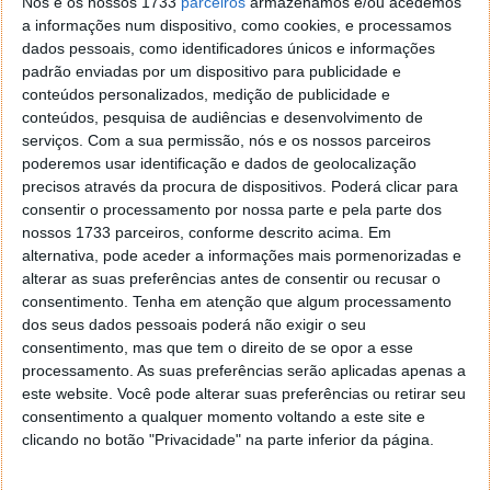
Nós e os nossos 1733
parceiros
armazenamos e/ou acedemos
a mensagem de Rogozin, chefe da agência espacial
a informações num dispositivo, como cookies, e processamos
russa Roscosmos, onde dizia que Elon Musk estava
dados pessoais, como identificadores únicos e informações
diretamente envolvido no fornecimento de
padrão enviadas por um dispositivo para publicidade e
equipamento Startlink para comunicação militar das
conteúdos personalizados, medição de publicidade e
forças ucranianas e que teria que ser
conteúdos, pesquisa de audiências e desenvolvimento de
"responsabilizado como um adulto".
serviços.
Com a sua permissão, nós e os nossos parceiros
poderemos usar identificação e dados de geolocalização
precisos através da procura de dispositivos. Poderá clicar para
consentir o processamento por nossa parte e pela parte dos
nossos 1733 parceiros, conforme descrito acima. Em
Este artigo tem mais de um ano
alternativa, pode aceder a informações mais pormenorizadas e
alterar as suas preferências antes de consentir ou recusar o
consentimento.
Tenha em atenção que algum processamento
dos seus dados pessoais poderá não exigir o seu
Acompanhe o Pplware no Google Notícias
consentimento, mas que tem o direito de se opor a esse
processamento. As suas preferências serão aplicadas apenas a
este website. Você pode alterar suas preferências ou retirar seu
Proponha uma correção, faça uma sugestão
consentimento a qualquer momento voltando a este site e
clicando no botão "Privacidade" na parte inferior da página.
Autor:
Maria Inês Coelho