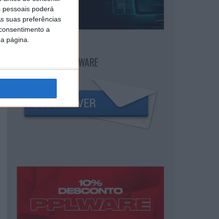
 pessoais poderá
s suas preferências
 consentimento a
da página.
NEWSLETTER PPLWARE