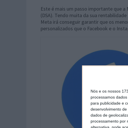
Este é mais um passo importante que a M
(DSA). Tendo muita da sua rentabilidade 
Meta irá conseguir garantir que os meno
personalizados que o Facebook e o Ins
Nós e os nossos 17
processamos dados p
para publicidade e 
desenvolvimento de 
dados de geolocaliza
processamento por n
alternativa, pode ac