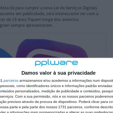
eta dá para cumprir a nova Lei de Serviços Digitais
assente em publicidade, será interessante ver com a
res de 18 anos fiquem longe dos anúncios
tagram sempre apresentaram.
Damos valor à sua privacidade
31
parceiros
armazenamos e/ou acedemos a informações num dispositi
essoais, como identificadores únicos e informações padrão enviadas 
conteúdos personalizados, medição de publicidade e conteúdos, pesqui
serviços.
Com a sua permissão, nós e os nossos parceiros poderemos 
ção precisos através da procura de dispositivos. Poderá clicar para co
ossa parte e pela parte dos nossos 1731 parceiros, conforme descrit
eder a informações mais pormenorizadas e alterar as suas preferência