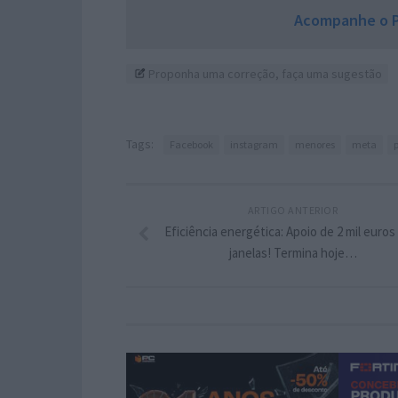
Acompanhe o P
Proponha uma correção, faça uma sugestão
Tags:
Facebook
instagram
menores
meta
ARTIGO ANTERIOR
Eficiência energética: Apoio de 2 mil euros
janelas! Termina hoje…