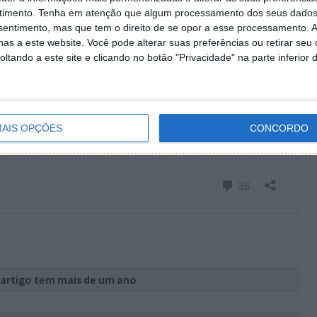
timento.
Tenha em atenção que algum processamento dos seus dados
nsentimento, mas que tem o direito de se opor a esse processamento. A
as a este website. Você pode alterar suas preferências ou retirar seu
tando a este site e clicando no botão "Privacidade" na parte inferior 
AIS OPÇÕES
CONCORDO
 artigo tem mais de um ano