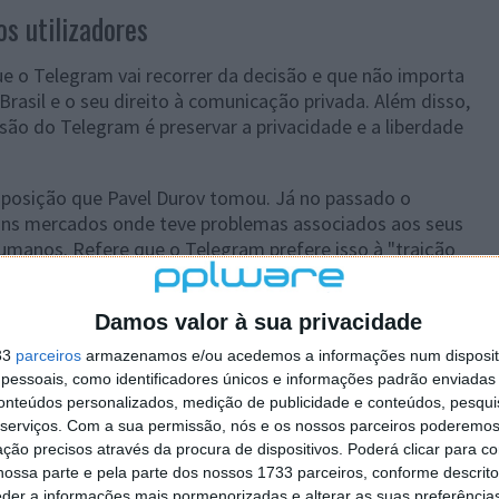
s utilizadores
e o Telegram vai recorrer da decisão e que não importa
Brasil e o seu direito à comunicação privada. Além disso,
são do Telegram é preservar a privacidade e a liberdade
osição que Pavel Durov tomou. Já no passado o
guns mercados onde teve problemas associados aos seus
humanos. Refere que o Telegram prefere isso à "traição
s quais fomos fundados".
 ter uma resolução nos próximos dias. O braço de ferro
Damos valor à sua privacidade
o e ambas as partes parecem estar com a razão do seu
33
parceiros
armazenamos e/ou acedemos a informações num dispositi
sua posição e isso terá de ser ultrapassado para o
essoais, como identificadores únicos e informações padrão enviadas 
conteúdos personalizados, medição de publicidade e conteúdos, pesqui
serviços.
Com a sua permissão, nós e os nossos parceiros poderemos 
ção precisos através da procura de dispositivos. Poderá clicar para co
ossa parte e pela parte dos nossos 1733 parceiros, conforme descrit
eder a informações mais pormenorizadas e alterar as suas preferência