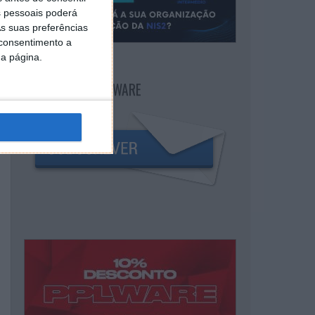
 pessoais poderá
s suas preferências
 consentimento a
da página.
NEWSLETTER PPLWARE