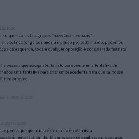
3 às 10:30
e o que são os tais grupos “nazistas e neonazis”.
 a repetir ao longo dos anos um pouco por todo mundo, podemos
íticos da esquerda, toda e qualquer oposição é considerada “nazista
tra pessoa que esteja atenta, isto parece-me uma tentativa de
o menos uma tentativa para criar um precedente para que tal possa
futuro próximo.
bril de 2023 às 11:29
de 2023 às 11:30
 que pensa que quem não é de direita é comunista.
zista é muito fácil de identificar e, caso não saibas, a propagação