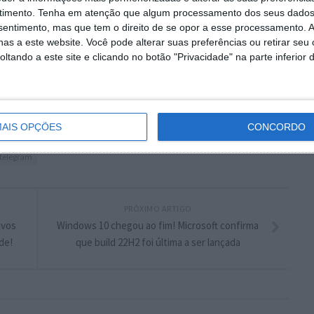
 artigo tem mais de um ano
timento.
Tenha em atenção que algum processamento dos seus dados
nsentimento, mas que tem o direito de se opor a esse processamento. A
as a este website. Você pode alterar suas preferências ou retirar seu
plware no Google Notícias
tando a este site e clicando no botão "Privacidade" na parte inferior 
Autor:
Pedro Simões
AIS OPÇÕES
CONCORDO
telegram
PRÓXIMO ARTIGO
ivos
Windows 10 chegou ao fim! Microsoft confirma
de!
que build 22H2 foi última a ser lançada