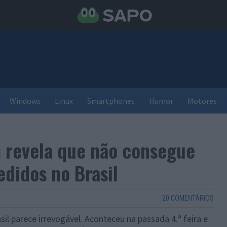
Windows
Linux
Smartphones
Humor
Motores
 revela que não consegue
edidos no Brasil
20 COMENTÁRIOS
il parece irrevogável. Aconteceu na passada 4.ª feira e