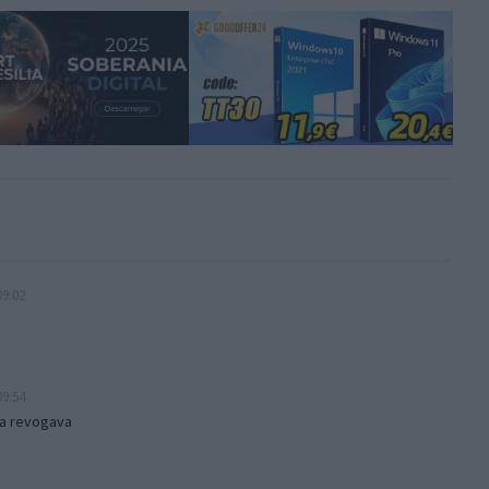
09:02
09:54
ja revogava