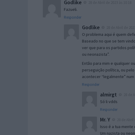
Godlike
28 de Abril de 2023 às 10:18
Fazueli.
Responder
Godlike
28 de Abril de 202
O problema aqui é quem defin
Baseado no que se tem vindo
ver que para os partidos pol
ou neonazista”.
Então para mim e qualquer ou
perseguição política, ou pel
acontecer “legalmente” num 
Responder
almirgt
28 de A
Só li vdds
Responder
Mr. Y
28 de Abril 
Isso é a tua mente
Um nazista ou neona