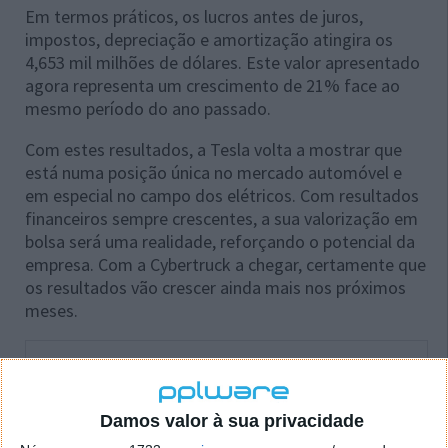
Em termos práticos, os lucros antes de juros,
impostos, depreciação e amortização atingira os
4,653 mil milhões de dólares. Este valor apresentado
agora representa um crescimento de 21% face ao
mesmo período do ano passado.
Com estes resultados, a Tesla volta a mostrar que
está numa posição única no mercado automóvel e
em especial no campo dos elétricos. Com resultados
financeiros sempre crescentes, a sua valorização em
bolsa será uma realidade, reforçando o potencial da
empresa. Com a Cybertruck a chegar, certamente que
os resultados vão crescer ainda mais nos próximos
meses.
Damos valor à sua privacidade