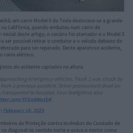
manhã, um carro Model S da Tesla deslocava-se a grande
 na Califórnia, quando embateu num carro de
icial deste artigo, o cenário foi aterrador e o Model S
ser possível retirar o condutor e o veículo debaixo do
rebocado para ser reparado. Deste aparatoso acidente,
 carro elétrico.
istos do acidente captados na altura.
proaching emergency vehicles. Truck 1 was struck by
s from a previous accident. Driver pronounced dead on-
transported to hospital. Four firefighters also
witter.com/YCGn8We1bK
e)
February 18, 2023
ombeiros de Proteção contra Incêndios do Condado de
 na diagonal no sentido norte e usava o motor como