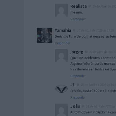
Realista
20 de Abril de 202
mesmo.
Responder
Yamahia
20 de Abril de 2023 às 14:09
Deus me livre de confiar nesses sistema
Responder
jorgeg
20 de Abril de 2023 
Quantos acidentes acontecer
Alguma referência às marcas 
Haa devem ser Teslas ou Spa
Responder
JL
20 de Abril de 2023 às 16:
Errado, custa 7500 e se o qui
Responder
João
21 de Abril de 2023 às
AutoPilot vem incluído na com