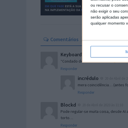
ou recusar o consen
não exigir o seu co
serão aplicadas apen
qualquer momento vol
Comentários
13
M
KeyboardWarrior
20 de Abril de 2
“Condado de Contra Costa…”
Responder
incrédulo
20 de Abril de 2
mera coincidência… (antes f
Responder
Blockd
20 de Abril de 2023 às 11:10
Pode regular-se muita coisa, desde AI a
torto…
Responder