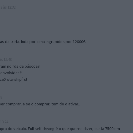
3 às 12:32
s da treta. Inda por cima ingrupidos por 12000€.
às 15:48
am no fds da páscoa?!
envolvidas?!
ceX starship`s!
48
ser comprar, e se o comprar, tem de o ativar..
 13:24
pra do veículo. Full self driving é o que queres dizer, custa 7500 em