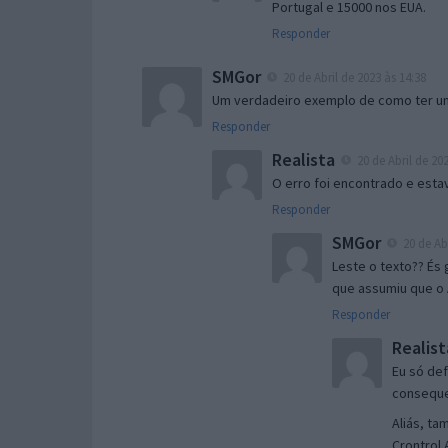
Portugal e 15000 nos EUA.
Responder
SMGor
20 de Abril de 2023 às 14:38
Um verdadeiro exemplo de como ter uma
Responder
Realista
20 de Abril de 202
O erro foi encontrado e esta
Responder
SMGor
20 de Abr
Leste o texto?? És
que assumiu que o A
Responder
Realist
Eu só de
conseque
Aliás, ta
Crontrol 