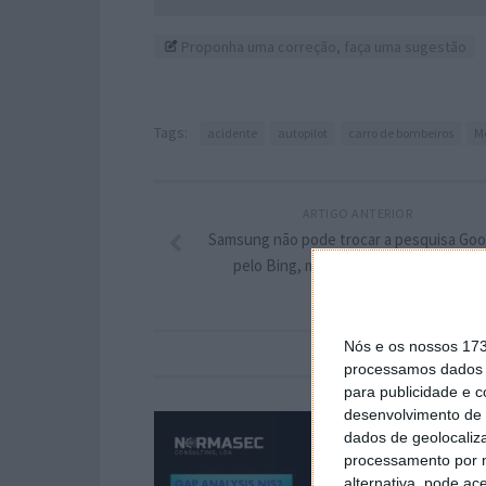
Proponha uma correção, faça uma sugestão
Tags:
acidente
autopilot
carro de bombeiros
M
ARTIGO ANTERIOR
Samsung não pode trocar a pesquisa Goo
pelo Bing, mesmo que assim o queira
Nós e os nossos 17
processamos dados p
para publicidade e 
desenvolvimento de 
dados de geolocaliza
processamento por n
alternativa, pode ac