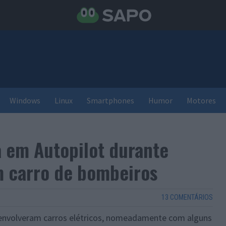
Windows
Linux
Smartphones
Humor
Motores
a em Autopilot durante
m carro de bombeiros
13 COMENTÁRIOS
envolveram carros elétricos, nomeadamente com alguns