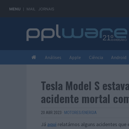
MENU
MAIL
JORNAIS
Análises
Apple
Ciência
Android
Tesla Model S estav
acidente mortal co
20 ABR 2023
·
MOTORES/ENERGIA
Já
aqui
relatámos alguns acidentes que 