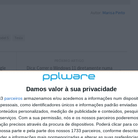
Autor:
Marisa Pinto
odel S
Tesla
PRÓXIMO ARTIGO
gle
Dica: Correr o Windows 11 diretamente numa
pen USB? O Live11 é uma solução muito
simples
Damos valor à sua privacidade
33
parceiros
armazenamos e/ou acedemos a informações num dispositi
essoais, como identificadores únicos e informações padrão enviadas 
conteúdos personalizados, medição de publicidade e conteúdos, pesqui
serviços.
Com a sua permissão, nós e os nossos parceiros poderemos 
ção precisos através da procura de dispositivos. Poderá clicar para co
ossa parte e pela parte dos nossos 1733 parceiros, conforme descrit
eder a informações mais pormenorizadas e alterar as suas preferência