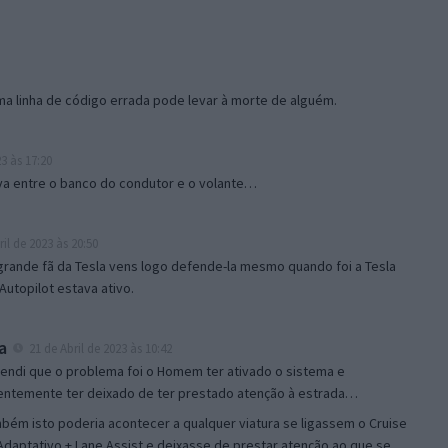
 linha de código errada pode levar à morte de alguém.
3 às 17:20
va entre o banco do condutor e o volante…
il de 2023 às 20:50
 grande fã da Tesla vens logo defende-la mesmo quando foi a Tesla
utopilot estava ativo.
a
21 de Abril de 2023 às 10:42
fendi que o problema foi o Homem ter ativado o sistema e
ntemente ter deixado de ter prestado atenção à estrada…
mbém isto poderia acontecer a qualquer viatura se ligassem o Cruise
Adaptativo + Lane Assist e deixasse de prestar atenção ao que se