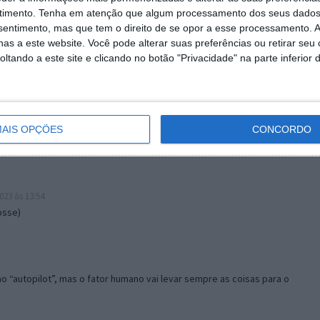
timento.
Tenha em atenção que algum processamento dos seus dados
nsentimento, mas que tem o direito de se opor a esse processamento. A
as a este website. Você pode alterar suas preferências ou retirar seu
tando a este site e clicando no botão "Privacidade" na parte inferior 
AIS OPÇÕES
CONCORDO
023 às 11:04
023 às 13:54
osse)
o “autopilot”, mas o fator humano vai levar sempre as coisas para o