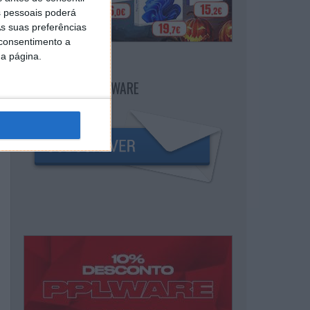
 pessoais poderá
s suas preferências
 consentimento a
da página.
NEWSLETTER PPLWARE