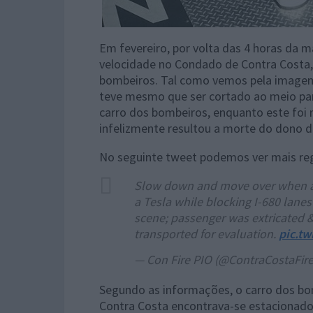
Em fevereiro, por volta das 4 horas da 
velocidade no Condado de Contra Costa,
bombeiros. Tal como vemos pela imagem in
teve mesmo que ser cortado ao meio para 
carro dos bombeiros, enquanto este foi 
infelizmente resultou a morte do dono do
No seguinte tweet podemos ver mais reg
Slow down and move over when ap
a Tesla while blocking I-680 lane
scene; passenger was extricated & 
transported for evaluation.
pic.t
— Con Fire PIO (@ContraCostaFir
Segundo as informações, o carro dos b
Contra Costa encontrava-se estacionado