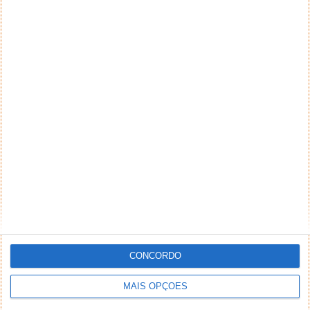
terceiros. Textos de caráter promocional ou
inseridos no sistema sem a devida identificação do
seu autor (nome completo e endereço válido de
email) também poderão ser excluídos.
PUB
CONCORDO
MAIS OPÇÕES