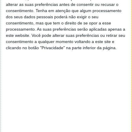
alterar as suas preferências antes de consentir ou recusar o
“Sistema capitalista”: padrinho da IA diz que ela vai
consentimento.
Tenha em atenção que algum processamento
criar muito desemprego, mas disparar lucros
dos seus dados pessoais poderá não exigir o seu
consentimento, mas que tem o direito de se opor a esse
processamento. As suas preferências serão aplicadas apenas a
ARTIGO ANTERIOR
este website. Você pode alterar suas preferências ou retirar seu
Google Gemini lidera a App Store e ultrapassa o
consentimento a qualquer momento voltando a este site e
ChatGPT no iPhone
clicando no botão "Privacidade" na parte inferior da página.
Comentários
22