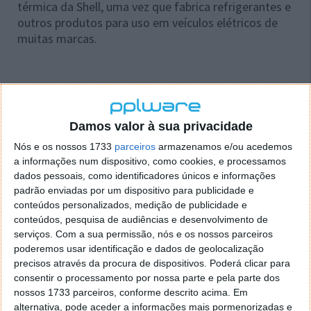
térmica da Shell, uma vez que fabrica refrigerantes e
outros produtos para uso em veículos elétricos de
muitas marcas.
Acompanhe o Pplware no Google Notícias
Damos valor à sua privacidade
Nós e os nossos 1733
parceiros
armazenamos e/ou acedemos
Proponha uma correção, faça uma sugestão
a informações num dispositivo, como cookies, e processamos
dados pessoais, como identificadores únicos e informações
padrão enviadas por um dispositivo para publicidade e
Autor:
Ana Sofia Neto
conteúdos personalizados, medição de publicidade e
conteúdos, pesquisa de audiências e desenvolvimento de
serviços.
Com a sua permissão, nós e os nossos parceiros
poderemos usar identificação e dados de geolocalização
Tags:
bateria
carregamento
carregar
carro eletrico
shell
precisos através da procura de dispositivos. Poderá clicar para
consentir o processamento por nossa parte e pela parte dos
nossos 1733 parceiros, conforme descrito acima. Em
PRÓXIMO ARTIGO
alternativa, pode aceder a informações mais pormenorizadas e