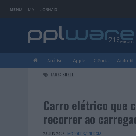
MENU
MAIL
JORNAIS
Análises
Apple
Ciência
Android
TAGS:
SHELL
Carro elétrico que 
recorrer ao carrega
28 JUN 2026
·
MOTORES/ENERGIA