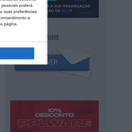
 pessoais poderá
s suas preferências
 consentimento a
da página.
NEWSLETTER PPLWARE