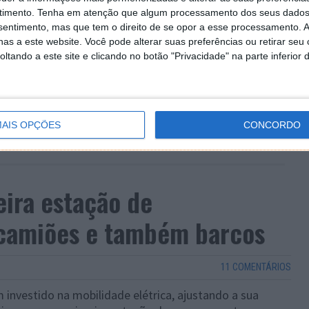
timento.
Tenha em atenção que algum processamento dos seus dados
nsentimento, mas que tem o direito de se opor a esse processamento. A
as a este website. Você pode alterar suas preferências ou retirar seu
tando a este site e clicando no botão "Privacidade" na parte inferior 
AIS OPÇÕES
CONCORDO
eira estação de
camiões e também barcos
11 COMENTÁRIOS
m investido na mobilidade elétrica, ajustando a sua