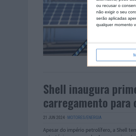
ou recusar o consen
não exigir o seu co
serão aplicadas apen
qualquer momento vol
M
Shell inaugura prim
carregamento para 
21 JUN 2024
·
MOTORES/ENERGIA
Apesar do império petrolífero, a Shell te