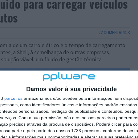
luido para carregar veículos
utos
22 COMENTÁRIOS
omia de um carro elétrico e o tempo de carregamento
entes, a Shell, à semelhança de outras empresas,
solução viável: um fluido de gestão térmica.
Damos valor à sua privacidade
33
parceiros
armazenamos e/ou acedemos a informações num dispositi
essoais, como identificadores únicos e informações padrão enviadas 
conteúdos personalizados, medição de publicidade e conteúdos, pesqui
serviços.
Com a sua permissão, nós e os nossos parceiros poderemos 
ção precisos através da procura de dispositivos. Poderá clicar para co
ossa parte e pela parte dos nossos 1733 parceiros, conforme descrit
eder a informações mais pormenorizadas e alterar as suas preferência