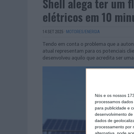
Shell alega ter um f
elétricos em 10 min
14 SET 2025
·
MOTORES/ENERGIA
Tendo em conta o problema que a auton
atual representam para os potenciais cli
desenvolveu aquilo que acredita ser uma 
Nós e os nossos 17
processamos dados p
para publicidade e 
desenvolvimento de 
dados de geolocaliza
processamento por n
alternativa, pode ac