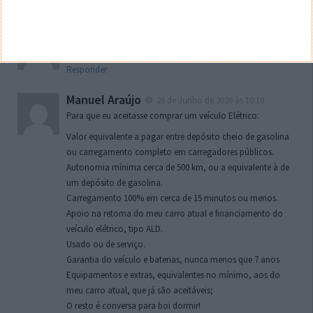
Responder
Toni da Adega
25 de Junho de 2026 às 17:41
Empresas do lobby elektro a funcionar
Responder
Manuel Araújo
26 de Junho de 2026 às 10:10
Para que eu aceitasse comprar um veículo Elétrico:
Valor equivalente a pagar entre depósito cheio de gasolina
ou carregamento completo em carregadores públicos.
Autonomia mínima cerca de 500 km, ou a equivalente à de
um depósito de gasolina.
Carregamento 100% em cerca de 15 minutos ou menos.
Apoio na retoma do meu carro atual e financiamento do
veículo elétrico, tipo ALD.
Usado ou de serviço.
Garantia do veículo e baterias, nunca menos que 7 anos
Equipamentos e extras, equivalentes no mínimo, aos do
meu carro atual, que já são aceitáveis;
O resto é conversa para boi dormir!