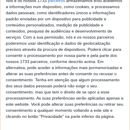
Nós e os nossos 1733
parceiros
armazenamos e/ou acedemos
a informações num dispositivo, como cookies, e processamos
dados pessoais, como identificadores únicos e informações
padrão enviadas por um dispositivo para publicidade e
conteúdos personalizados, medição de publicidade e
Arrefecimento por imersão é a tecnologia
conteúdos, pesquisa de audiências e desenvolvimento de
em destaque
serviços.
Com a sua permissão, nós e os nossos parceiros
poderemos usar identificação e dados de geolocalização
precisos através da procura de dispositivos. Poderá clicar para
Um dos elementos mais inovadores do
Triple 10
consentir o processamento por nossa parte e pela parte dos
Challenge Concept Car
é o
sistema de
nossos 1733 parceiros, conforme descrito acima. Em
arrefecimento por imersão
. Neste processo, as
alternativa, pode aceder a informações mais pormenorizadas e
células da bateria ficam diretamente em contacto
alterar as suas preferências antes de consentir ou recusar o
com um
fluido dielétrico desenvolvido pela Shell
,
consentimento.
Tenha em atenção que algum processamento
capaz de dissipar o calor de forma mais eficiente do
dos seus dados pessoais poderá não exigir o seu
que os sistemas convencionais.
consentimento, mas que tem o direito de se opor a esse
processamento. As suas preferências serão aplicadas apenas a
Ao controlar melhor a temperatura da bateria, é
este website. Você pode alterar suas preferências ou retirar seu
possível
suportar potências de carregamento mais
consentimento a qualquer momento voltando a este site e
clicando no botão "Privacidade" na parte inferior da página.
elevadas
e
reduzir as perdas energéticas
. Segundo
a empresa, esta solução pode contribuir para