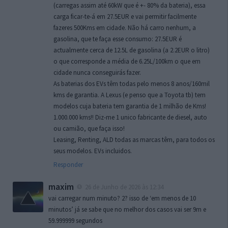
(carregas assim até 60kW que é +- 80% da bateria), essa
carga ficar-te-á em 27.5EUR e vai permitir facilmente
fazeres 500Kms em cidade. Não há carro nenhum, a
gasolina, que te faça esse consumo: 27.5EUR é
actualmente cerca de 12.5L de gasolina (a 2.2EUR o litro)
o que corresponde a média de 6.25L/100km o que em
cidade nunca conseguirás fazer.
As baterias dos EVs têm todas pelo menos 8 anos/160mil
kms de garantia. A Lexus (e penso que a Toyota tb) tem
modelos cuja bateria tem garantia de 1 milhão de Kms!
1.000.000 kms!! Diz-me 1 unico fabricante de diesel, auto
ou camião, que faça isso!
Leasing, Renting, ALD todas as marcas têm, para todos os
seus modelos. EVs incluidos.
Responder
maxim
26 de Junho de 2026 às 12:34
vai carregar num minuto? 2? isso de ‘em menos de 10
minutos’ já se sabe que no melhor dos casos vai ser 9m e
59.999999 segundos