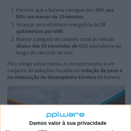
Permitir que a bateria carregue dos
10% aos
80% em menos de 10 minutos
.
Alcançar uma eficiência energética de
10
quilómetros por kWh
.
Manter a pegada de carbono total do veículo
abaixo das 10 toneladas de CO2
equivalente ao
longo do seu ciclo de vida.
Para atingir estas metas, o
concept
recorre a um
conjunto de soluções focadas na
redução de peso e
na otimização do desempenho térmico
da bateria.
Damos valor à sua privacidade