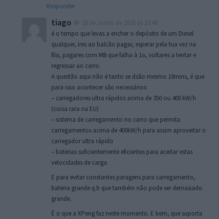
Responder
tiago
26 de Junho de 2026 às 23:48
é o tempo que levas a encher o depósito de um Diesel
qualquer, ires ao balcão pagar, esperar pela tua vez na
fila, pagares com MB que falha à 1a, voltares a tentar e
regressar ao carro.
A questão aqui não é tanto se dsão mesmo 10mins, é que
para isso acontecer são necessários:
– carregadores ultra rápidos acima de 350 ou 400 kW/h
(coisa rara na EU)
– sistema de carregamento no carro que permita
carregamentos acima de 400kW/h para assim aproveitar o
carregador ultra rápido
– baterias suficientemente eficientes para aceitar estas
velocidades de carga
E para evitar constantes paragens para carregamento,
bateria grande q.b que também não pode ser demasiado
grande.
É o que a XPeng faz neste momento. E bem, que suporta