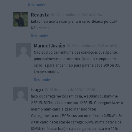
Responder
Realista
26 de Junho de 2026 às 11:54
Então não aceitas comprar um carro elétrico porquê?
Não entendi…
Responder
Manuel Araújo
26 de Junho de 2026 às 16:57
Não abdico de nenhuma das condições que apontei,
principalmente a autonomia. Quando comprar um
carro, é para andar, não para parar a cada 200 ou 300
km percorridos.
Responder
tiago
26 de Junho de 2026 às 23:56
faço os carregamentos em casa, e 100Kms custam-me
2.5EUR. 500Kms ficam-me por 12.5EUR. Consegues fazer o
mesmo num carro a gasolina? não fazes.
Carregamento nos PCRs custam no máximo 0.55kWh. Se
o teu carro necessitar de carregar 50kW, numa bateria de
80kWh (média actual) e cuja carga actual está em 10%