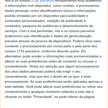
Nós e os nossos 1731
parceiros
armazenamos e/ou acedemos
Por outro lado, os painéis solares, com uma
a informações num dispositivo, como cookies, e processamos
capacidade de 1,6 kW, estão integrados num sistema
dados pessoais, como identificadores únicos e informações
retrátil. A eletricidade produzida é armazenada num
padrão enviadas por um dispositivo para publicidade e
sistema de baterias personalizável. E, claro, a
SEM
conteúdos personalizados, medição de publicidade e
está equipada com inversores e um controlador
conteúdos, pesquisa de audiências e desenvolvimento de
híbrido
para energia eólica e solar.
serviços.
Com a sua permissão, nós e os nossos parceiros
poderemos usar identificação e dados de geolocalização
Portugal é um país com muito sol e vento. Quem
precisos através da procura de dispositivos. Poderá clicar para
sabe se este tipo de produtos, que exploram estes
consentir o processamento por nossa parte e pela parte dos
elementos para gerar energia, não serão uma boa
nossos 1731 parceiros, conforme descrito acima. Em
alternativa, pode aceder a informações mais pormenorizadas e
aposta nalgumas zonas do país.
alterar as suas preferências antes de consentir ou recusar o
consentimento.
Tenha em atenção que algum processamento
dos seus dados pessoais poderá não exigir o seu
consentimento, mas que tem o direito de se opor a esse
Este artigo tem mais de um ano
processamento. As suas preferências serão aplicadas apenas a
este website. Você pode alterar suas preferências ou retirar seu
consentimento a qualquer momento voltando a este site e
clicando no botão "Privacidade" na parte inferior da página.
Acompanhe o Pplware no Google Notícias