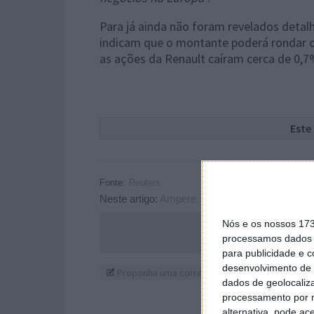
Para já ainda não foram revelados detal
indicam que o montante poderá rondar os
as ações da Renault caíram cerca de 0,7
Este
Fonte:
Reuters
Neste artigo:
Ampere
,
carros elétricos
,
elétrico
Nós e os nossos 17
Acompanhe o P
processamos dados p
para publicidade e 
desenvolvimento de 
Proponha uma correção, faça uma sugestão
dados de geolocaliza
processamento por n
alternativa, pode ac