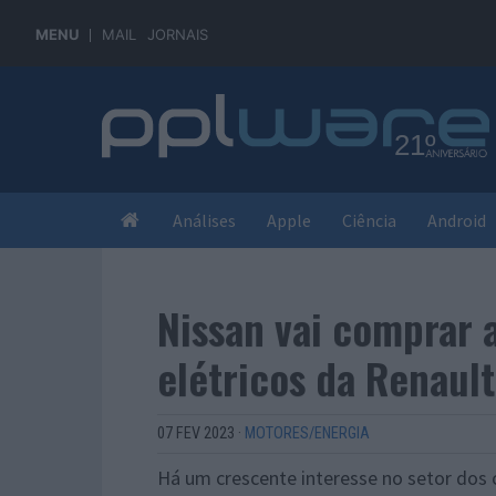
MENU
MAIL
JORNAIS
Análises
Apple
Ciência
Android
Nissan vai comprar 
elétricos da Renault
07 FEV 2023
·
MOTORES/ENERGIA
Há um crescente interesse no setor dos 