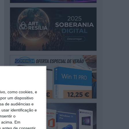
vo, como cookies, e
por um dispositivo
sa de audiências e
usar identificação e
nsentir o
o acima. Em
s antes de consentir