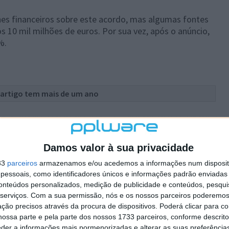
hes financeiros sobre este acordo, mas algumas fontes
 10 mil milhões de euros. Por sua vez, após o anúncio,
%.
 artigo tem mais de um ano
s
,
Nissan
,
Renault
Damos valor à sua privacidade
33
parceiros
armazenamos e/ou acedemos a informações num dispositi
plware no Google Notícias
essoais, como identificadores únicos e informações padrão enviadas 
conteúdos personalizados, medição de publicidade e conteúdos, pesqui
serviços.
Com a sua permissão, nós e os nossos parceiros poderemos 
Autor:
Marisa Pinto
ção precisos através da procura de dispositivos. Poderá clicar para co
ossa parte e pela parte dos nossos 1733 parceiros, conforme descrit
eder a informações mais pormenorizadas e alterar as suas preferência