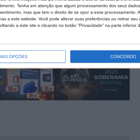
timento.
Tenha em atenção que algum processamento dos seus dados
PRÓXIMO ARTIGO
nsentimento, mas que tem o direito de se opor a esse processamento. A
 de 1
TSMC: a gigante dos chips também tem queixas
as a este website. Você pode alterar suas preferências ou retirar seu
tando a este site e clicando no botão "Privacidade" na parte inferior 
de abuso por parte dos trabalhadores
AIS OPÇÕES
CONCORDO