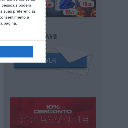
 pessoais poderá
s suas preferências
 consentimento a
da página.
NEWSLETTER PPLWARE