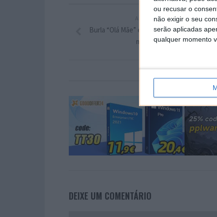
ou recusar o consen
ARTIGO ANTERIOR
não exigir o seu co
Burla “Olá Mãe” e “Olá Pai” já rendeu cerca
serão aplicadas apen
qualquer momento vol
milhão de euros
M
DEIXE UM COMENTÁRIO