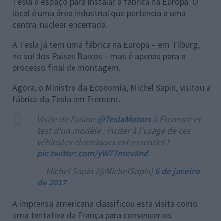
Tesla o espaço para instalar a fábrica na Europa. O
local é uma área industrial que pertencia a uma
central nuclear encerrada.
A Tesla já tem uma fábrica na Europa – em Tilburg,
no sul dos Países Baixos – mas é apenas para o
processo final de montagem.
Agora, o Ministro da Economia, Michel Sapin, visitou a
fábrica da Tesla em Fremont.
Visite de l'usine
@TeslaMotors
à Fremont et
test d'un modèle : inciter à l'usage de ces
véhicules electriques est essentiel !
pic.twitter.com/yW77mev8nd
— Michel Sapin (@MichelSapin)
6 de janeiro
de 2017
A imprensa americana classificou esta visita como
uma tentativa da França para convencer os