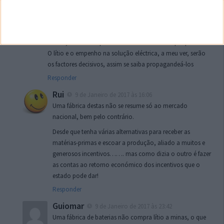
será reduzido, mas uma aposta clara no carro eléctrico,
pode ser a diferença. É que sol, também a Espanha tem.
Vias de comunicação, uns mais outros menos todos têm. E
a França está mais próxima do Centro da Europa que nós.
O lítio e o empenho na solução eléctrica, a meu ver, serão
os factores decisivos, assim se saiba propagandeá-los
Responder
Rui
9 de Janeiro de 2017 às 16:06
Uma fábrica destas não se resume só ao mercado
nacional, bem pelo contrário.
Desde que tenha várias alternativas para receber as
matérias-primas e escoar a produção, aliado a muitos e
generosos incentivos……. mas como dizia o outro é fazer
as contas ao retorno económico dos incentivos que o
estado pode dar!
Responder
Guiomar
9 de Janeiro de 2017 às 23:42
Uma fábrica de baterias não compra lítio a minas, o que