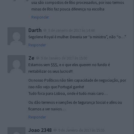
usa são compostos de lítio processados, por isso termos
minas de lítio faz pouca diferença na escolha
Responder
Darth
9 de Janeiro de 2017 às 14:44
Segolene Royal é mulher. Deveria ser “a ministra”, não “o…”
Responder
Ze
9 de Janeiro de 2017 às 15:00
Estamos sem $$$, e o que eles querem no fundo é
rentabilizar os seus lucros!!!
Os nosso Políticos não têm capacidade de negociação, por
isso não vejo que Portugal ganhe!
Tudo foca para Lisboa, onde é tudo mais caro…
Ou dão terrenos e isenções de Segurança Social e afins ou
ficamos a ver navios…
Responder
Joao 2348
9 de Janeiro de 2017 às 15:55