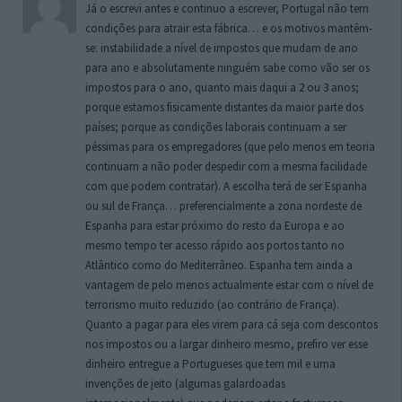
Já o escrevi antes e continuo a escrever, Portugal não tem
condições para atrair esta fábrica… e os motivos mantêm-
se: instabilidade a nível de impostos que mudam de ano
para ano e absolutamente ninguém sabe como vão ser os
impostos para o ano, quanto mais daqui a 2 ou 3 anos;
porque estamos fisicamente distantes da maior parte dos
países; porque as condições laborais continuam a ser
péssimas para os empregadores (que pelo menos em teoria
continuam a não poder despedir com a mesma facilidade
com que podem contratar). A escolha terá de ser Espanha
ou sul de França… preferencialmente a zona nordeste de
Espanha para estar próximo do resto da Europa e ao
mesmo tempo ter acesso rápido aos portos tanto no
Atlântico como do Mediterrâneo. Espanha tem ainda a
vantagem de pelo menos actualmente estar com o nível de
terrorismo muito reduzido (ao contrário de França).
Quanto a pagar para eles virem para cá seja com descontos
nos impostos ou a largar dinheiro mesmo, prefiro ver esse
dinheiro entregue a Portugueses que tem mil e uma
invenções de jeito (algumas galardoadas