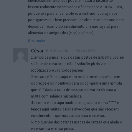
internacionalmente) que poderiam estar a facturar se
fossem realmente incentivados e financiados a 100%… sim,
porque se é para andar a oferecer dinheiro, que seja aos
portugueses que bem precisam (desde que seja mesmo para
depois dar retorno do investimento… e não seja só para
alimentar os amigos dos (e os) políticos).
Responder
César
9 de Janeiro de 2017 às 16:20
1 temos de pensar e que os tais postos de trabalho vão ser
salários de caracaca e não é solução pk dp vem a
robôtizacao e vão todos passear.
2 os carrs elétricos aqui e um roubo mesmo que baixem
os preços e os incentivos para os comprar e uma esmola
que só é dada a um x de pessoas daí vai ser só para a
malta com salários milionários.
4 e como é dito aqui muito bem governo e uma ***** e
temos aqui muitas ideias e invenções que não recebem
investimento e que nos escapa para o exterior.
5 lítio que vier das baterias usadas de certeza que ainda o
enterram cá e só vai poluir.