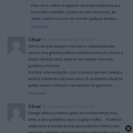
Para nós o melhor é esquecer isso é aproveitarmos que
temos lítio e vendelo a preço de ouro e ter lucros, pk
senão rouban nos com um acordo qualquer de xaxa…
Responder
César
9 de Janeiro de 2017 às 16:26
Somos um país pequeno mas temos capacidade para
sermos uma grande potência mundial (como já o fomos a
muitas décadas atrás antes do nos destruir mos com
ganância e burrice).
Era fazer uma revolução e por o pessoal que tem cabeça e
sonhos a frente do país mas como só sonhamos e fazer tá
quieto vamos continuar a ser escravos da ganancia…
Responder
César
9 de Janeiro de 2017 às 16:31
Energia elétrica podemos gerar aos montes temos mar,
vento e sol o problema aqui e as galps e afins… Podemos
andar anos a mandar postas que podemos e temos mas
enquanto existirem estes monopólios galps e afins vai ser