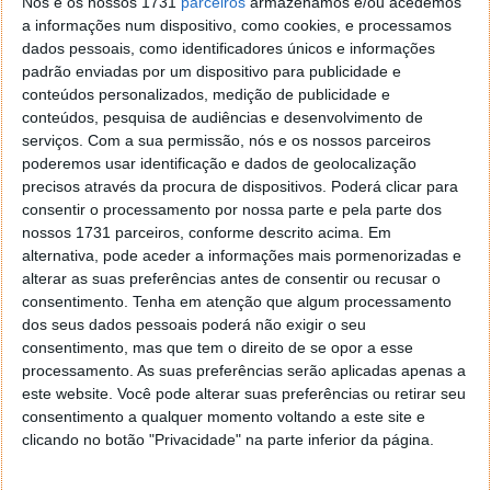
Nós e os nossos 1731
parceiros
armazenamos e/ou acedemos
a informações num dispositivo, como cookies, e processamos
dados pessoais, como identificadores únicos e informações
padrão enviadas por um dispositivo para publicidade e
conteúdos personalizados, medição de publicidade e
conteúdos, pesquisa de audiências e desenvolvimento de
serviços.
Com a sua permissão, nós e os nossos parceiros
Contudo, a França não está sozinha nesta corrida. A
poderemos usar identificação e dados de geolocalização
Finlândia, Espanha e
Portugal
, entre outros, estão
precisos através da procura de dispositivos. Poderá clicar para
empenhados em levar este gigante pólo empresarial
consentir o processamento por nossa parte e pela parte dos
para os seus países. Portugal, além de ter também
nossos 1731 parceiros, conforme descrito acima. Em
atribuído incentivos aos primeiros mil
compradores
alternativa, pode aceder a informações mais pormenorizadas e
de veículos eléctricos,
comprometeu a alargar a rede
alterar as suas preferências antes de consentir ou recusar o
de carregadores eléctricos
, fazendo com isso um
consentimento.
Tenha em atenção que algum processamento
dos seus dados pessoais poderá não exigir o seu
esforço maior no sentido de impulsionar as vendas
consentimento, mas que tem o direito de se opor a esse
dos veículos eléctricos.
processamento. As suas preferências serão aplicadas apenas a
este website. Você pode alterar suas preferências ou retirar seu
Com base na Gigafactory, instalada no estado norte-
consentimento a qualquer momento voltando a este site e
americano do Nevada (e que está já em
clicando no botão "Privacidade" na parte inferior da página.
funcionamento), trazer uma unidade destas para
Portugal significa um investimento por parte da