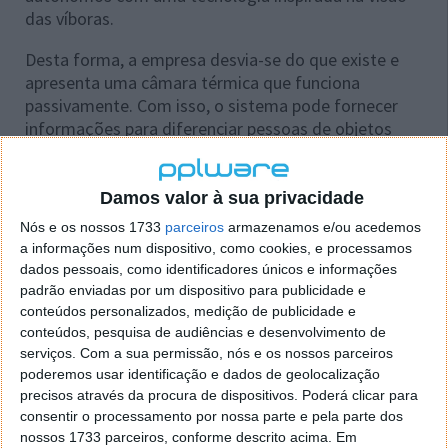
das víboras.
Desta forma, a empresa desvia-se do que existe e
apresenta uma câmara térmica que funciona
passivamente. Com isso, o sistema pode fornecer
informações para diferenciar pessoas de objetos
inanimados através do calor que os seres vivos
emanam.
Damos valor à sua privacidade
Nós e os nossos 1733
parceiros
armazenamos e/ou acedemos
a informações num dispositivo, como cookies, e processamos
dados pessoais, como identificadores únicos e informações
padrão enviadas por um dispositivo para publicidade e
conteúdos personalizados, medição de publicidade e
conteúdos, pesquisa de audiências e desenvolvimento de
serviços.
Com a sua permissão, nós e os nossos parceiros
poderemos usar identificação e dados de geolocalização
precisos através da procura de dispositivos. Poderá clicar para
consentir o processamento por nossa parte e pela parte dos
nossos 1733 parceiros, conforme descrito acima. Em