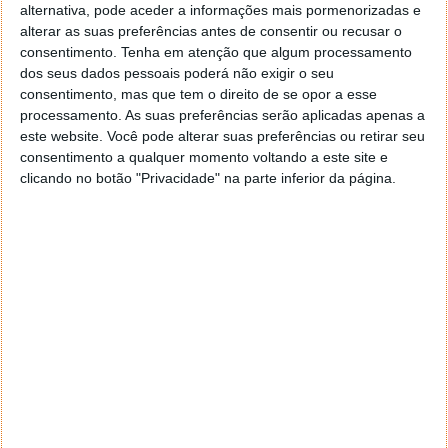
alternativa, pode aceder a informações mais pormenorizadas e
alterar as suas preferências antes de consentir ou recusar o
E este sistema será mais eficaz?
consentimento.
Tenha em atenção que algum processamento
dos seus dados pessoais poderá não exigir o seu
consentimento, mas que tem o direito de se opor a esse
Um dos problemas que foi apontado ao LiDAR é a
processamento. As suas preferências serão aplicadas apenas a
sua forma de identificar o que se passa à volta do
este website. Você pode alterar suas preferências ou retirar seu
carro. O LiDAR, em grosso modo, é uma tecnologia
consentimento a qualquer momento voltando a este site e
ótica de deteção remota que mede propriedades da
clicando no botão "Privacidade" na parte inferior da página.
luz refletida de modo a obter a distância e/ou outra
informação a respeito um determinado objeto
distante.
Contudo, se, por exemplo, no meio da estrada
aparecer um saco plástico, o LiDAR poderá não dar
uma informação correta ao veículo e reagir de forma
excessiva.
Já o sistema da Tesla usa uma combinação de
tecnologias. Além das suas várias câmaras, a marca
usa um radar. As ondas de rádio do radar são