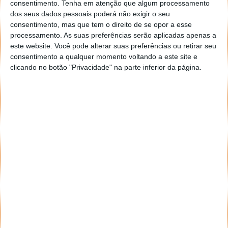
consentimento.
Tenha em atenção que algum processamento
dos seus dados pessoais poderá não exigir o seu
consentimento, mas que tem o direito de se opor a esse
processamento. As suas preferências serão aplicadas apenas a
Fonte:
Tech Times
este website. Você pode alterar suas preferências ou retirar seu
Neste artigo:
comissão europeia
,
discurso de ódio
,
linkedin
,
União Europeia
consentimento a qualquer momento voltando a este site e
clicando no botão "Privacidade" na parte inferior da página.
Acompanhe o Pplware no Google Notícias
Proponha uma correção, faça uma sugestão
Autor:
Ana Sofia Neto
PRÓXIMO ARTIGO
Crackonosh: Hackers estão a usar gamers para se
tornarem ricos