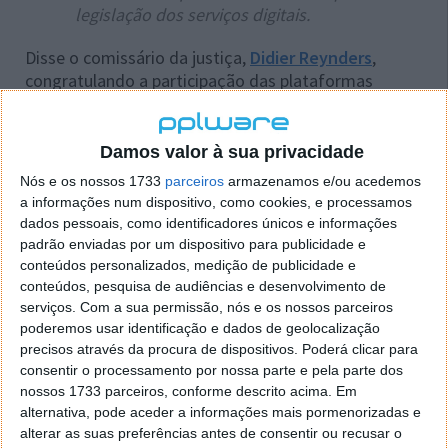
legislação dos serviços digitais.
Disse o comissário da justiça,
Didier Reynders
,
congratulando a participação das plataformas
sociais, como o LinkedIn.
Apesar da presença de muitos serviços digitais,
Damos valor à sua privacidade
existem também outros que ainda não aderiram ao
Nós e os nossos 1733
parceiros
armazenamos e/ou acedemos
código. Nesse sentido, Reynders espera que, em
a informações num dispositivo, como cookies, e processamos
breve, mais empresas se juntem à luta.
dados pessoais, como identificadores únicos e informações
padrão enviadas por um dispositivo para publicidade e
Além do Código de Conduta, a Comissão Europeia
conteúdos personalizados, medição de publicidade e
tem apelado para que as plataformas se inscrevam
conteúdos, pesquisa de audiências e desenvolvimento de
no Código de Desinformação, de modo a combater
serviços.
Com a sua permissão, nós e os nossos parceiros
as notícias falsas. Estas que deflagraram durante a
poderemos usar identificação e dados de geolocalização
pandemia, a par do discurso de ódio.
precisos através da procura de dispositivos. Poderá clicar para
consentir o processamento por nossa parte e pela parte dos
nossos 1733 parceiros, conforme descrito acima. Em
alternativa, pode aceder a informações mais pormenorizadas e
alterar as suas preferências antes de consentir ou recusar o
Este artigo tem mais de um ano