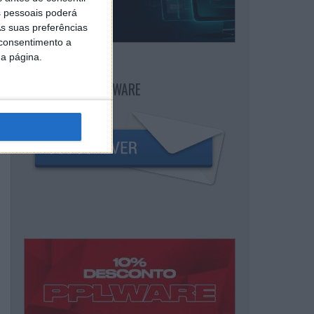
 pessoais poderá
s suas preferências
 consentimento a
da página.
NEWSLETTER PPLWARE