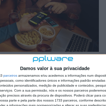
va para acompanhar os seus jogos favoritos
Damos valor à sua privacidade
es de apostas, como a
Betano
, conseguiram
e diferente para os fãs. Através de um ambiente com
33
parceiros
armazenamos e/ou acedemos a informações num dispositi
eferido do utilizador, este tipo de plataforma cria
essoais, como identificadores únicos e informações padrão enviadas 
gos e várias incidências em cada jogo. Tudo isto
conteúdos personalizados, medição de publicidade e conteúdos, pesqui
serviços.
Com a sua permissão, nós e os nossos parceiros poderemos 
inaturas, algo bastante diferente da maioria das
ção precisos através da procura de dispositivos. Poderá clicar para co
ossa parte e pela parte dos nossos 1733 parceiros, conforme descrit
eder a informações mais pormenorizadas e alterar as suas preferência