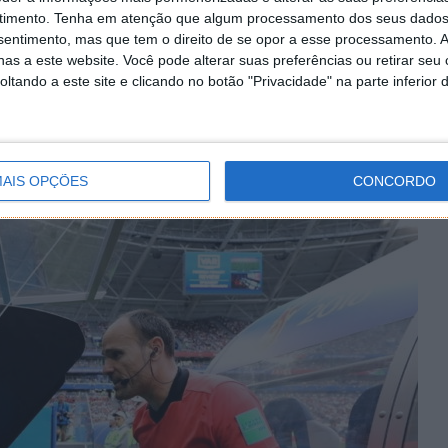
mpacto no desporto?
timento.
Tenha em atenção que algum processamento dos seus dados
nsentimento, mas que tem o direito de se opor a esse processamento. A
nte de árbitro) é um dos maiores exemplos da
história
as a este website. Você pode alterar suas preferências ou retirar seu
o impacto da tecnologia. Este recurso tem contribuído
tando a este site e clicando no botão "Privacidade" na parte inferior 
s e até revertam algumas decisões. Mesmo que para
nha tirado o glamour do futebol, para outros é um
ia e da verdade desportiva.
AIS OPÇÕES
CONCORDO