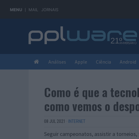
MENU
MAIL
JORNAIS
Análises
Apple
Ciência
Android
Como é que a tecnol
como vemos o despo
08 JUL 2021
·
INTERNET
Seguir campeonatos, assistir a torneios,