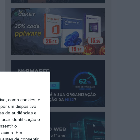
vo, como cookies, e
por um dispositivo
sa de audiências e
usar identificação e
nsentir o
o acima. Em
s antes de consentir