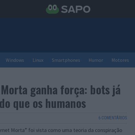
Windows
Linux
Smartphones
Humor
Motores
 Morta ganha força: bots já
 do que os humanos
6 COMENTÁRIOS
rnet Morta” foi vista como uma teoria da conspiração