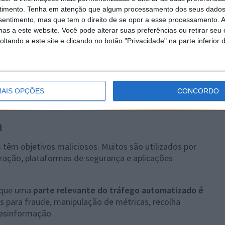
timento.
Tenha em atenção que algum processamento dos seus dados
guns fóruns online
e ganhou
notoriedade em 2021
. A
nsentimento, mas que tem o direito de se opor a esse processamento. A
6 ou 2017, uma
grande parte da Internet passou a ser
as a este website. Você pode alterar suas preferências ou retirar seu
utomaticamente e algoritmos, reduzindo
tando a este site e clicando no botão "Privacidade" na parte inferior 
.
ria continue sem provas credíveis, vários
s fenómenos observados são reais, nomeadamente o
A
, a proliferação de bots e a dificuldade crescente em
AIS OPÇÕES
CONCORDO
es artificiais.
a
 têm objetivos maliciosos. Muitos são utilizados por
zação, plataformas de segurança e aplicações
m que uma
parte relevante do tráfego automatizado é
dos para fraude, manipulação de métricas, recolha
esinformação.