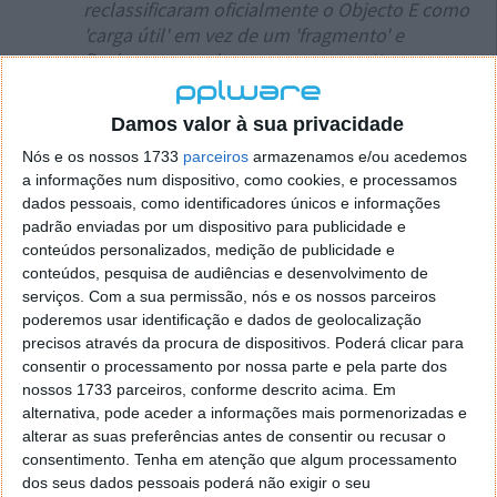
reclassificaram oficialmente o Objecto E como
'carga útil' em vez de um 'fragmento' e
finalmente catalogaram-no como Kosmos
2499 (com uma grafia 'traduzida' 'COSMOS
2499'). O exército dos EUA estava agora a rever
Damos valor à sua privacidade
os parâmetros orbitais do misterioso satélite
Nós e os nossos 1733
parceiros
armazenamos e/ou acedemos
três ou quatro vezes por dia!
a informações num dispositivo, como cookies, e processamos
dados pessoais, como identificadores únicos e informações
Escreveu Zak.
padrão enviadas por um dispositivo para publicidade e
conteúdos personalizados, medição de publicidade e
As análises dos elementos orbitais indicam que o
conteúdos, pesquisa de audiências e desenvolvimento de
satélite russo chegou a apenas 760 metros do Briz-M
serviços.
Com a sua permissão, nós e os nossos parceiros
em 9 de novembro de 2014, de acordo com Zak. A
poderemos usar identificação e dados de geolocalização
nave espacial recuou rapidamente, mas aproximou-se
precisos através da procura de dispositivos. Poderá clicar para
ainda mais no dia 25 de novembro, a 530 metros do
consentir o processamento por nossa parte e pela parte dos
corpo do foguetão.
nossos 1733 parceiros, conforme descrito acima. Em
alternativa, pode aceder a informações mais pormenorizadas e
Tais atividades levaram a especulações de que
alterar as suas preferências antes de consentir ou recusar o
Kosmos 2499 e Kosmos 2491, um objeto
consentimento.
Tenha em atenção que algum processamento
aparentemente semelhante lançado para a órbita da
dos seus dados pessoais poderá não exigir o seu