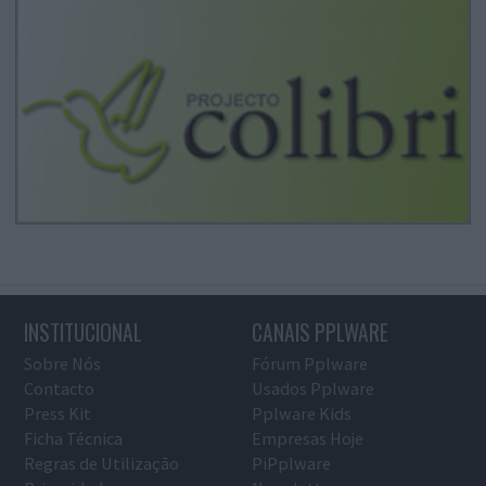
INSTITUCIONAL
CANAIS PPLWARE
Sobre Nós
Fórum Pplware
Contacto
Usados Pplware
Press Kit
Pplware Kids
Ficha Técnica
Empresas Hoje
Regras de Utilização
PiPplware