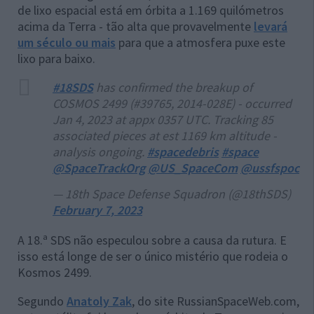
de lixo espacial está em órbita a 1.169 quilómetros
acima da Terra - tão alta que provavelmente
levará
um século ou mais
para que a atmosfera puxe este
lixo para baixo.
#18SDS
has confirmed the breakup of
COSMOS 2499 (#39765, 2014-028E) - occurred
Jan 4, 2023 at appx 0357 UTC. Tracking 85
associated pieces at est 1169 km altitude -
analysis ongoing.
#spacedebris
#space
@SpaceTrackOrg
@US_SpaceCom
@ussfspoc
— 18th Space Defense Squadron (@18thSDS)
February 7, 2023
A 18.ª SDS não especulou sobre a causa da rutura. E
isso está longe de ser o único mistério que rodeia o
Kosmos 2499.
Segundo
Anatoly Zak
, do site RussianSpaceWeb.com,