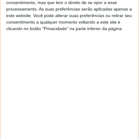
Terra em dezembro de 2013, testavam tecnologia
consentimento, mas que tem o direito de se opor a esse
que poderia permitir às naves espaciais perseguir e
processamento. As suas preferências serão aplicadas apenas a
talvez até desativar outros satélites. De facto, Oleg
este website. Você pode alterar suas preferências ou retirar seu
consentimento a qualquer momento voltando a este site e
Ostapenko, então chefe da agência espacial federal
clicando no botão "Privacidade" na parte inferior da página.
russa Roscosmos, abordou tais rumores numa
conferência de imprensa em dezembro de 2014.
Apesar das palavras de Ostapenko, este satélite
misterioso permaneceu ativo, desligado e ligado,
durante vários anos e ninguém sabe ao certo a sua
atividade. No entanto, os dias de manobras do
Kosmos 2499 estão agora terminados, uma vez que
o satélite explodiu, deixando apenas um rasto de
mais lixo espacial.
Espaço tem cada vez mais lixo
De acordo com a
Agência Espacial Europeia
, cerca de