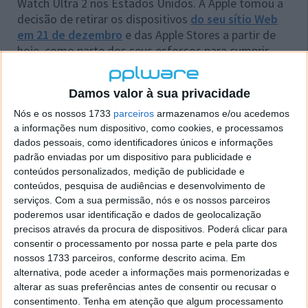
Watch Ultra 2 nos Estados Unidos. A Apple tomou a
decisão de retirar os dispositivos
do seu sítio Web
em 21 de dezembro
e das Apple Stores a partir de
hoje, como parte dos seus esforços para cumprir
"preventivamente" a decisão da ITC.
Damos valor à sua privacidade
Nós e os nossos 1733
parceiros
armazenamos e/ou acedemos
a informações num dispositivo, como cookies, e processamos
dados pessoais, como identificadores únicos e informações
padrão enviadas por um dispositivo para publicidade e
conteúdos personalizados, medição de publicidade e
conteúdos, pesquisa de audiências e desenvolvimento de
serviços.
Com a sua permissão, nós e os nossos parceiros
poderemos usar identificação e dados de geolocalização
precisos através da procura de dispositivos. Poderá clicar para
consentir o processamento por nossa parte e pela parte dos
nossos 1733 parceiros, conforme descrito acima. Em
alternativa, pode aceder a informações mais pormenorizadas e
Será que Biden vai "dar a mão" à Apple?
alterar as suas preferências antes de consentir ou recusar o
consentimento.
Tenha em atenção que algum processamento