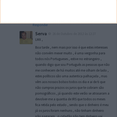
apenas 7.5%…e o mais grave…a nossa classe politica
esta la muito bem representada…
cmps
Responder
Serva
26 de Outubro de 2012 às 12:27
LMX ,
Boa tarde , nem mais por isso é que estes interesses
não convém mexer muito , é uma vergonha para
todos nós Portugueses , estive no estrangeiro ,
quando digo que sou Português as pessoas que não
me conhecem de há muitos até me olham de lado ,
estes políticos são uma autentica palhaçada , mas
vêm aos nossos bolsos todos os dia e ai de ti que
não cumpras prazos os juros que te cobram são
pornográficos , já quando este verão se atrasaram a
devolver-me a quantia de IRS que todos os meses
fica retida pelo estado , sendo que o dinheiro é meu
já os juros foram nenhuns , não tinham dinheiro
não pagaram , o cidadão não tem dinheiro vai