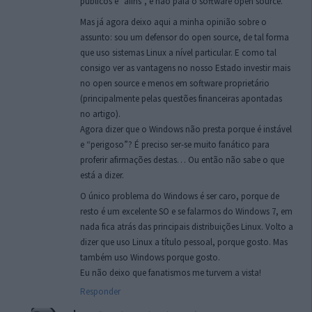
públicos e “afins”, e não pafa o software open source.
Mas já agora deixo aqui a minha opinião sobre o
assunto: sou um defensor do open source, de tal forma
que uso sistemas Linux a nível particular. E como tal
consigo ver as vantagens no nosso Estado investir mais
no open source e menos em software proprietário
(principalmente pelas questões financeiras apontadas
no artigo).
Agora dizer que o Windows não presta porque é instável
e “perigoso”? É preciso ser-se muito fanático para
proferir afirmações destas… Ou então não sabe o que
está a dizer.
O único problema do Windows é ser caro, porque de
resto é um excelente SO e se falarmos do Windows 7, em
nada fica atrás das principais distribuições Linux. Volto a
dizer que uso Linux a título pessoal, porque gosto. Mas
também uso Windows porque gosto.
Eu não deixo que fanatismos me turvem a vista!
Responder