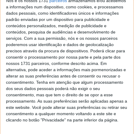
que poupou, de uma assentada, 5,3 milhões de euros
Nós e os nossos 1731
parceiros
armazenamos e/ou acedemos
ao passar a recorrer exclusivamente àquele tipo de
a informações num dispositivo, como cookies, e processamos
dados pessoais, como identificadores únicos e informações
programas informáticos.
padrão enviadas por um dispositivo para publicidade e
conteúdos personalizados, medição de publicidade e
O presidente da Associação, Gustavo Homem, realça
conteúdos, pesquisa de audiências e desenvolvimento de
que, além das poupanças financeiras que
serviços.
Com a sua permissão, nós e os nossos parceiros
proporciona, o software aberto evita ainda saída de
poderemos usar identificação e dados de geolocalização
divisas do país e cria emprego altamente
precisos através da procura de dispositivos. Poderá clicar para
especializado, ao contrário dos programas de marca
consentir o processamento por nossa parte e pela parte dos
que são importados e em termos de emprego não
nossos 1731 parceiros, conforme descrito acima. Em
vão além dos necessários para comercializar os
alternativa, pode aceder a informações mais pormenorizadas e
produtos.
LUSA
alterar as suas preferências antes de consentir ou recusar o
consentimento.
Tenha em atenção que algum processamento
dos seus dados pessoais poderá não exigir o seu
consentimento, mas que tem o direito de se opor a esse
processamento. As suas preferências serão aplicadas apenas a
Este artigo tem mais de um ano
este website. Você pode alterar suas preferências ou retirar seu
consentimento a qualquer momento voltando a este site e
clicando no botão "Privacidade" na parte inferior da página.
Acompanhe o Pplware no Google Notícias