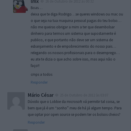
lmx
26 de Outubro de 2012 às 00:32
Boas…
deixa que te diga Rodrigo…se queres windows ou mac ou
o que seja na tua maquina pessoal pagas do teu bolso…
não me queiras obrigar a mim a ter que desembolsar
dinheiro para termos um sistema que supostamente é
publico, e que portanto não deve ser um sistema de
esbanjamento e de empobrecimento do nosso pais…
relegando os nossos profissionais para o desemprego…
eu ate te dizia o que acho sobre isso, mas aqui não o
faço!!
cmps a todos
Responder
Mário César
25 de Outubro de 2012 às 03:07
Dúvido que o Lobbie da microsoft vá permitir tal coisa, se
bem que já é um “sonho” meu de há já algum tempo. Para
que optar por open source se podem ter os bolsos cheios?
Responder