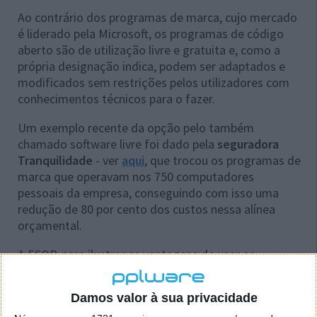
Ao contrário dos programas de marca, cujo mercado
é liderado pela Microsoft, os programas de código
aberto são de utilização livre e gratuita e, como a
própria designação indica, podem ser adaptados e
modificados sem restrições pelos utilizadores com
conhecimentos técnicos para o fazer.
Um exemplo recente da opção pelo também
chamado software livre foi dado pela
seguradora
Tranquilidade
- ver
aqui
, que trocou os programas de
marca que operavam nos 750 computadores
pessoais da empresa, conseguindo com isso uma
redução de 80 por cento dos custos nessa alínea
orçamental.
A ESOP, para ilustrar as vantagens de usar os
produtos em que trabalham as suas filiadas, aponta
também o caso da opção tomada por uma rede de
Damos valor à sua privacidade
13 hospitais da região de Copenhaga
, na Dinamarca,