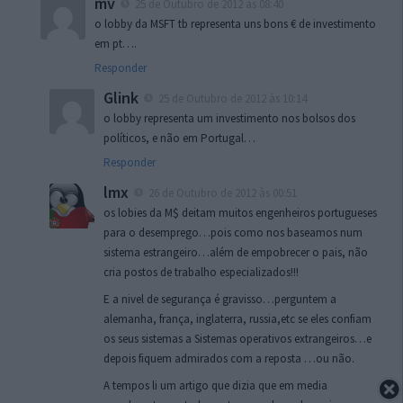
mv
25 de Outubro de 2012 às 08:40
o lobby da MSFT tb representa uns bons € de investimento
em pt….
Responder
Glink
25 de Outubro de 2012 às 10:14
o lobby representa um investimento nos bolsos dos
políticos, e não em Portugal…
Responder
lmx
26 de Outubro de 2012 às 00:51
os lobies da M$ deitam muitos engenheiros portugueses
para o desemprego…pois como nos baseamos num
sistema estrangeiro…além de empobrecer o pais, não
cria postos de trabalho especializados!!!
E a nivel de segurança é gravisso…perguntem a
alemanha, frança, inglaterra, russia,etc se eles confiam
os seus sistemas a Sistemas operativos extrangeiros…e
depois fiquem admirados com a reposta …ou não.
A tempos li um artigo que dizia que em media