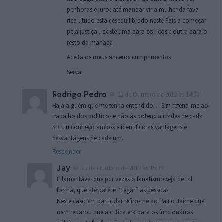
penhoras e juros até mandar vir a mulher da fava
rica , tudo está desequilibrado neste País a começar
pela justiça , existe uma para os ricos e outra para o
resto da manada .
Aceita os meus sinceros cumprimentos
Serva
Rodrigo Pedro
25 de Outubro de 2012 às 14:50
Haja alguém que me tenha entendido… Sim referia-me ao
trabalho dos politicos e não às potencialidades de cada
SO. Eu conheço ambos e identifico as vantagens e
desvantagens de cada um.
Responder
Jay
25 de Outubro de 2012 às 15:22
É lamentável que por vezes o fanatismo seja de tal
forma, que até parece “cegar” as pessoas!
Neste caso em particular refiro-me ao Paulo Jaime que
nem reparou que a critica era para os funcionários