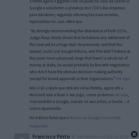
A frente agora é gigante com os juízes no caso da Oracle vs
Google a solicitarem a presença dos CEO’s das empresas
para decidirem, seguindo informações mais recentes,
especialistas no caso refere que…
“By strongly recommending the attendance of both CEOs,
Judge Alsup clearly shows that he believes any settlement of
this case will be a huge deal. He previously said that this
lawsuit could cost Google billions, and if he didn’t believe at
this (even more advanced) stage that there’s a whole lot of
money at stake, he would probably be fine with negotiators
who don’t have the ultimate decision-making authority
(except for board approval) in their organizations.”.
Ver aqui
Não é só a Apple que está em várias frentes, agora até a
Microsoft está a fazer o seu jogo, como podemos
ver aqui
,
mas também a Google, usando os seus piões, a Oracle… e
outros aparecerão.
Há indícios fortes que o
Mantra da Google é uma treta
.
Responder
Francisco Pinto
9 de Setembro de 2011 às 10:20