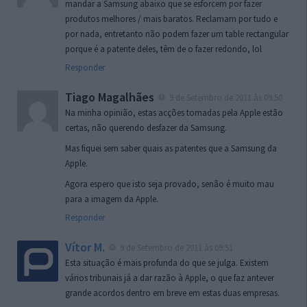
mandar a Samsung abaixo que se esforcem por fazer
produtos melhores / mais baratos. Reclamam por tudo e
por nada, entretanto não podem fazer um table rectangular
porque é a patente deles, têm de o fazer redondo, lol
Responder
Tiago Magalhães
9 de Setembro de 2011 às 09:50
Na minha opinião, estas acções tomadas pela Apple estão
certas, não querendo desfazer da Samsung.
Mas fiquei sem saber quais as patentes que a Samsung da
Apple.
Agora espero que isto seja provado, senão é muito mau
para a imagem da Apple.
Responder
Vítor M.
9 de Setembro de 2011 às 09:51
Esta situação é mais profunda do que se julga. Existem
vários tribunais já a dar razão à Apple, o que faz antever
grande acordos dentro em breve em estas duas empresas.