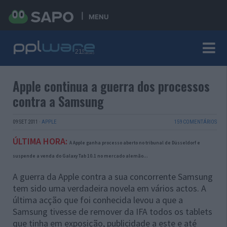
MENU
Apple continua a guerra dos processos
contra a Samsung
09 SET 2011
·
APPLE
159 COMENTÁRIOS
ÚLTIMA HORA:
A Apple ganha processo aberto no tribunal de Düsseldorf e
suspende a venda do Galaxy Tab 10.1 no mercado alemão...
A guerra da Apple contra a sua concorrente Samsung
tem sido uma verdadeira novela em vários actos. A
última acção que foi conhecida levou a que a
Samsung tivesse de remover da IFA todos os tablets
que tinha em exposição, publicidade a este e até