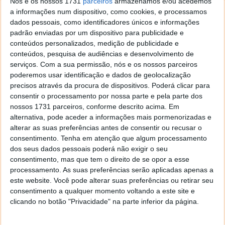
Nós e os nossos 1731
parceiros
armazenamos e/ou acedemos
a informações num dispositivo, como cookies, e processamos
Este é o confirmar da decisão preliminar que volta a
dados pessoais, como identificadores únicos e informações
dar razão à Apple nesta frente. São vários os
padrão enviadas por um dispositivo para publicidade e
processos levantados pela marca de Cupertino, o
conteúdos personalizados, medição de publicidade e
desfecho deste poderá influenciar de alguma forma
conteúdos, pesquisa de audiências e desenvolvimento de
outras acções já iniciadas noutros países.
serviços.
Com a sua permissão, nós e os nossos parceiros
poderemos usar identificação e dados de geolocalização
Artigos relacionados:
precisos através da procura de dispositivos. Poderá clicar para
consentir o processamento por nossa parte e pela parte dos
Apple impede a venda do novo Tablet Samsung
nossos 1731 parceiros, conforme descrito acima. Em
na Austrália...
alternativa, pode aceder a informações mais pormenorizadas e
Apple processa a linha Galaxy da Samsung…
alterar as suas preferências antes de consentir ou recusar o
consentimento.
Tenha em atenção que algum processamento
Venda de três Smartphones Samsung Galaxy
dos seus dados pessoais poderá não exigir o seu
proibida na Europa
consentimento, mas que tem o direito de se opor a esse
A proibição da venda do Galaxy Tab 10.1″
processamento. As suas preferências serão aplicadas apenas a
chegou à Europa…
este website. Você pode alterar suas preferências ou retirar seu
Suspensa a Proibição da Venda o Galaxy Tab
consentimento a qualquer momento voltando a este site e
10.1 na europa…
clicando no botão "Privacidade" na parte inferior da página.
Apple obriga Samsung a retirar equipamentos