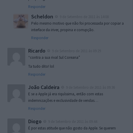
Responder
Scheldon
9 de Setembro de 2011 às 14:08
Pelo mesmo motivo que não foi processada por copiar a
interface da iriver, propina e corrupção.
Responder
Ricardo
9 de Setembro de 2011 às 09:29
“contra a sua rival Sul Coreana”
Ta tudo dito! lol
Responder
João Caldeira
9 de Setembro de 2011 às 09:36
E se a Apple já era riquíssima, então com estas
indemnizações e exclusividade de vendas…
Responder
Diogo
9 de Setembro de 2011 às 09:44
É por estas atitude que não gosto da Apple. Se querem