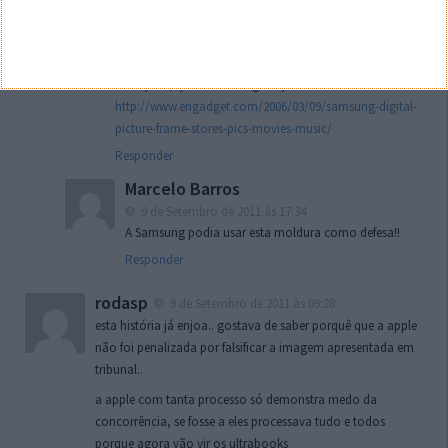
em como a Apple forjou essa imagem e a apresentou
em tribunal.
Depois o iPad faz lembrar muito uma moldura digital
avançada, que a Samsung lançou em 2006!
http://www.engadget.com/2006/03/09/samsung-digital-
picture-frame-stores-pics-movies-music/
Responder
Marcelo Barros
9 de Setembro de 2011 às 17:34
A Samsung podia usar esta moldura como defesa!!
Responder
rodasp
9 de Setembro de 2011 às 09:28
esta história já enjoa.. gostava de saber porquê que a apple
não foi penalizada por falsificar a imagem apresentada em
tribunal..
a apple com tanta processo só demonstra medo da
concorrência, se fosse a eles processava tudo e todos
porque agora vão vir os ultrabooks