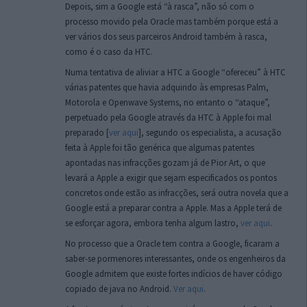
Depois, sim a Google está “à rasca”, não só com o
processo movido pela Oracle mas também porque está a
ver vários dos seus parceiros Android também à rasca,
como é o caso da HTC.
Numa tentativa de aliviar a HTC a Google “ofereceu” à HTC
várias patentes que havia adquirido às empresas Palm,
Motorola e Openwave Systems, no entanto o “ataque”,
perpetuado pela Google através da HTC à Apple foi mal
preparado [
ver aqui
], segundo os especialista, a acusação
feita à Apple foi tão genérica que algumas patentes
apontadas nas infracções gozam já de Pior Art, o que
levará a Apple a exigir que sejam especificados os pontos
concretos onde estão as infracções, será outra novela que a
Google está a preparar contra a Apple. Mas a Apple terá de
se esforçar agora, embora tenha algum lastro,
ver aqui
.
No processo que a Oracle tem contra a Google, ficaram a
saber-se pormenores interessantes, onde os engenheiros da
Google admitem que existe fortes indícios de haver código
copiado de java no Android.
Ver aqui
.