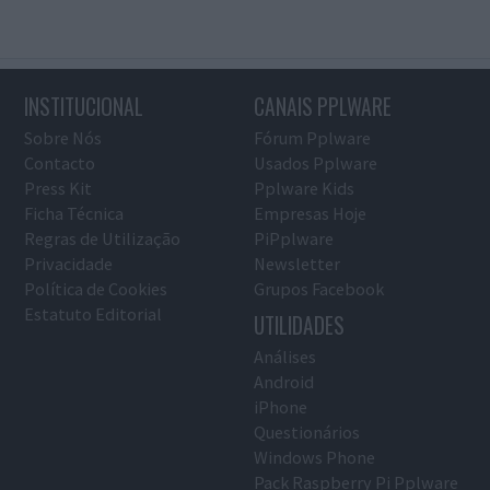
INSTITUCIONAL
CANAIS PPLWARE
Sobre Nós
Fórum Pplware
Contacto
Usados Pplware
Press Kit
Pplware Kids
Ficha Técnica
Empresas Hoje
Regras de Utilização
PiPplware
Privacidade
Newsletter
Política de Cookies
Grupos Facebook
Estatuto Editorial
UTILIDADES
Análises
Android
iPhone
Questionários
Windows Phone
Pack Raspberry Pi Pplware