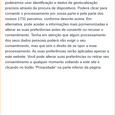
escrevi que o objetivo do projeto era duplicar
poderemos usar identificação e dados de geolocalização
a vida útil das células usadas nos produtos
precisos através da procura de dispositivos. Poderá clicar para
Tesla na mesma tensão de corte superior.
consentir o processamento por nossa parte e pela parte dos
Excedemos isso no 1º Round. Então esse foi o
nossos 1731 parceiros, conforme descrito acima. Em
objetivo do projeto e já foi superado. Nós não
alternativa, pode aceder a informações mais pormenorizadas e
alterar as suas preferências antes de consentir ou recusar o
vamos parar, temos ainda mais quatro anos
consentimento.
Tenha em atenção que algum processamento
para a investigação. Vamos até onde
dos seus dados pessoais poderá não exigir o seu
pudermos.”
consentimento, mas que tem o direito de se opor a esse
processamento. As suas preferências serão aplicadas apenas a
Referiu
Dahn.
este website. Você pode alterar suas preferências ou retirar seu
consentimento a qualquer momento voltando a este site e
Dahn, não adiantou de que forma a sua descoberta
clicando no botão "Privacidade" na parte inferior da página.
está a afetar os produtos da Tesla, ou quais, no
entanto, afirmou que os resultados da sua pesquisa
já está a começar a ser utilizados nos produtos da
Tesla, embora as células não sejam propriedade da
Tesla, mas sim do projecto iniciado pelo investigador.