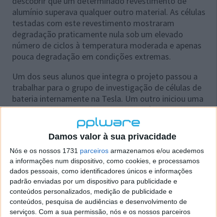
descobrir que um determinado revestimento de
alumínio superava qualquer outro material. As células
testadas com este revestimento mostraram
degradação praticamente nula sob um elevado
número de ciclos à temperatura moderada e apenas
pouca degradação em condições extremas.
Um dos seus alunos que integra o projeto passou a
trabalhar para o grupo de investigação de células de
bateria internamente na Tesla. Um outro iniciou uma
empresa para comercialização das máquinas de
teste de células de bateria que desenvolveram. A sua
lista de clientes inclui Tesla, mas também a Apple,
Damos valor à sua privacidade
GM, 24M e muitos outros grandes fabricantes de
Nós e os nossos 1731
parceiros
armazenamos e/ou acedemos
baterias.
a informações num dispositivo, como cookies, e processamos
dados pessoais, como identificadores únicos e informações
Na descrição do projeto que enviámos ao
padrão enviadas por um dispositivo para publicidade e
CRSNG (Conselho de Pesquisas em Ciências
conteúdos personalizados, medição de publicidade e
Naturais e Engenharia do Canadá) para
conteúdos, pesquisa de audiências e desenvolvimento de
conseguir fundos do governo para o mesmo,
serviços.
Com a sua permissão, nós e os nossos parceiros