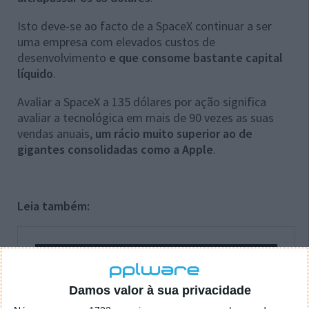
Isto deve-se ao facto de a SpaceX continuar a ser
uma empresa com elevados custos de
desenvolvimento
e que consome bastante capital
líquido
.
Avaliar a SpaceX a 135 dólares por ação significa
avaliar a tecnológica em mais de 90 vezes as suas
vendas anuais,
um rácio muito superior ao de
gigantes consolidadas como a Apple
.
Leia também:
Damos valor à sua privacidade