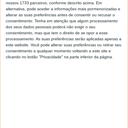
nossos 1733 parceiros, conforme descrito acima. Em
em dinheiro e 42.2 milhões em opções de ações.
alternativa, pode aceder a informações mais pormenorizadas e
alterar as suas preferências antes de consentir ou recusar o
consentimento.
Tenha em atenção que algum processamento
Oracle e Amazon igualam os seus bónus
dos seus dados pessoais poderá não exigir o seu
consentimento, mas que tem o direito de se opor a esse
processamento. As suas preferências serão aplicadas apenas a
Os diretores executivos da Amazon e da Oracle, os
este website. Você pode alterar suas preferências ou retirar seu
controversos Andy Jassy e Safra Catz,
consentimento a qualquer momento voltando a este site e
respetivamente,
receberam bónus superiores a 50
clicando no botão "Privacidade" na parte inferior da página.
milhões de dólares
, o que os coloca em terceiro e
quarto lugar, respetivamente, na lista dos que mais
ganham. Tal como acontece com o CEO da Google, o
seu salário e a forma como o recebem mudou nos
últimos cinco anos.