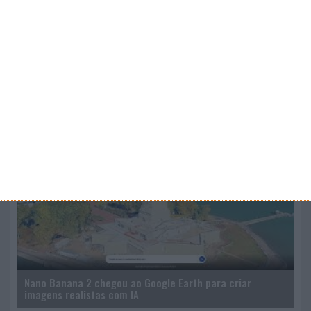
ARQUIVO
Arquivo
CANAL DE YOUTUBE
Nano Banana 2 chegou ao Google Earth para criar
imagens realistas com IA