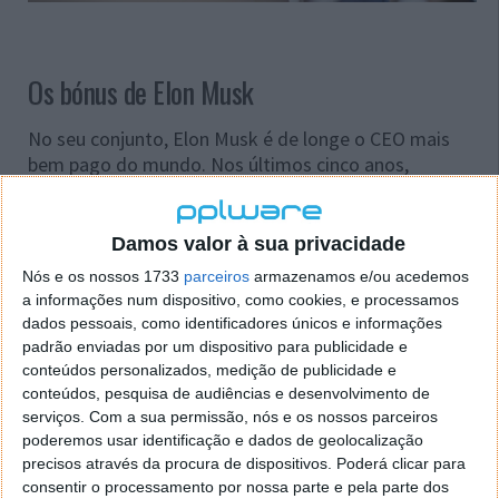
Os bónus de Elon Musk
No seu conjunto, Elon Musk é de longe o CEO mais
bem pago do mundo. Nos últimos cinco anos,
recebeu um bónus anual médio de 456.7 milhões de
dólares. O recorde absoluto foi estabelecido em
2018, quando o bilionário embolsou
um bónus de
Damos valor à sua privacidade
quase 2.3 mil milhões de dólares em opções de
Nós e os nossos 1733
parceiros
armazenamos e/ou acedemos
ações
.
a informações num dispositivo, como cookies, e processamos
dados pessoais, como identificadores únicos e informações
Já o chefe da Alphabet recebeu um bónus médio de
padrão enviadas por um dispositivo para publicidade e
98.2 milhões de dólares por ano durante os últimos
conteúdos personalizados, medição de publicidade e
cinco anos. No entanto, a forma como recebeu esse
conteúdos, pesquisa de audiências e desenvolvimento de
bónus nem sempre foi da mesma forma ou no
serviços.
Com a sua permissão, nós e os nossos parceiros
mesmo montante. Por exemplo, em 2019, Pichai
poderemos usar identificação e dados de geolocalização
recebeu 276.6 milhões de dólares em ações da
precisos através da procura de dispositivos. Poderá clicar para
consentir o processamento por nossa parte e pela parte dos
empresa, enquanto em 2022 ele recebeu 10 milhões