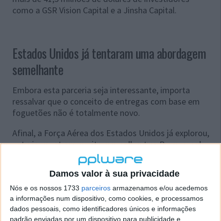
como a GSR Vision Capital e a Jinsha Capital.
Estados Unidos já tentaram uma abordagem
semelhante
Embora esta parceria seja interessante, importa
ressalvar que o conceito de entregas com base em
foguetões não é totalmente novo.
Afinal, a Força Aérea dos Estados Unidos já explorou,
anteriormente, conceitos semelhantes. Por exemplo,
em parceria com a SpaceX, para a entrega rápida de
mercadoria global, através da Starship da empresa,
Damos valor à sua privacidade
em 2020.
Nós e os nossos 1733
parceiros
armazenamos e/ou acedemos
a informações num dispositivo, como cookies, e processamos
dados pessoais, como identificadores únicos e informações
padrão enviadas por um dispositivo para publicidade e