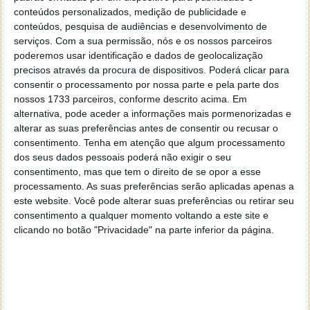
Este artigo tem mais de um ano
conteúdos personalizados, medição de publicidade e
conteúdos, pesquisa de audiências e desenvolvimento de
serviços.
Com a sua permissão, nós e os nossos parceiros
Acompanhe o Pplware no Google Notícias
poderemos usar identificação e dados de geolocalização
precisos através da procura de dispositivos. Poderá clicar para
consentir o processamento por nossa parte e pela parte dos
Proponha uma correção, faça uma sugestão
nossos 1733 parceiros, conforme descrito acima. Em
alternativa, pode aceder a informações mais pormenorizadas e
alterar as suas preferências antes de consentir ou recusar o
Autor:
Ana Sofia Neto
consentimento.
Tenha em atenção que algum processamento
dos seus dados pessoais poderá não exigir o seu
consentimento, mas que tem o direito de se opor a esse
processamento. As suas preferências serão aplicadas apenas a
Tags:
Alibaba
encomendas
foguetão
mercadorias
este website. Você pode alterar suas preferências ou retirar seu
consentimento a qualquer momento voltando a este site e
clicando no botão "Privacidade" na parte inferior da página.
PRÓXIMO ARTIGO
Para concorrer com a China, Tesla vai abandonar uma
estratégia de produção centenária