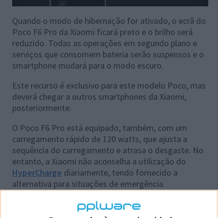
Quando o modo de hibernação for ativado, o ecrã do
Poco F6 Pro da Xiaomi ficará preto e o brilho será
reduzido. Todas as operações em segundo plano e
serviços que consomem bateria serão suspensos e o
smartphone mudará para o modo escuro.
Este recurso é exclusivo para este modelo Poco, mas
deverá chegar a outros smartphones da Xiaomi,
posteriormente.
O Poco F6 Pro está equipado, também, com um
carregamento rápido de 120 watts, que ajusta a
sequência do carregamento e atrasa o desgaste. No
entanto, a Xiaomi não aconselha a utilização do
HyperCharge
diariamente, tendo fornecido a
alternativa para situações de emergência.