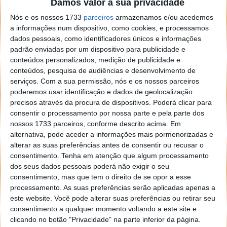
Damos valor à sua privacidade
Este artigo tem mais de um ano
Nós e os nossos 1733
parceiros
armazenamos e/ou acedemos
a informações num dispositivo, como cookies, e processamos
dados pessoais, como identificadores únicos e informações
Acompanhe o Pplware no Google Notícias
padrão enviadas por um dispositivo para publicidade e
conteúdos personalizados, medição de publicidade e
conteúdos, pesquisa de audiências e desenvolvimento de
Proponha uma correção, faça uma sugestão
serviços.
Com a sua permissão, nós e os nossos parceiros
poderemos usar identificação e dados de geolocalização
precisos através da procura de dispositivos. Poderá clicar para
Autor:
Ana Sofia Neto
consentir o processamento por nossa parte e pela parte dos
nossos 1733 parceiros, conforme descrito acima. Em
alternativa, pode aceder a informações mais pormenorizadas e
alterar as suas preferências antes de consentir ou recusar o
Tags:
bateria
HyperCharge
poco
Xiaomi
consentimento.
Tenha em atenção que algum processamento
dos seus dados pessoais poderá não exigir o seu
consentimento, mas que tem o direito de se opor a esse
PRÓXIMO ARTIGO
processamento. As suas preferências serão aplicadas apenas a
este website. Você pode alterar suas preferências ou retirar seu
Combustíveis: preços para a gasolina e gasóleo para a
consentimento a qualquer momento voltando a este site e
próxima semana
clicando no botão "Privacidade" na parte inferior da página.