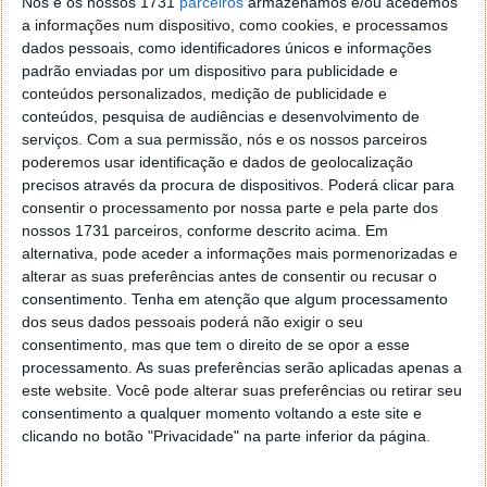
Nós e os nossos 1731
parceiros
armazenamos e/ou acedemos
ser óbvia para todos os que almejam conhecer terras
a informações num dispositivo, como cookies, e processamos
internacionais. Porém, acredite, pode ser útil.
dados pessoais, como identificadores únicos e informações
padrão enviadas por um dispositivo para publicidade e
conteúdos personalizados, medição de publicidade e
conteúdos, pesquisa de audiências e desenvolvimento de
serviços.
Com a sua permissão, nós e os nossos parceiros
poderemos usar identificação e dados de geolocalização
precisos através da procura de dispositivos. Poderá clicar para
consentir o processamento por nossa parte e pela parte dos
nossos 1731 parceiros, conforme descrito acima. Em
alternativa, pode aceder a informações mais pormenorizadas e
alterar as suas preferências antes de consentir ou recusar o
consentimento.
Tenha em atenção que algum processamento
dos seus dados pessoais poderá não exigir o seu
Viajar para locais que se desconhece implica uma
consentimento, mas que tem o direito de se opor a esse
atenção redobrada à segurança dos bens pessoais.
processamento. As suas preferências serão aplicadas apenas a
Com esse objetivo em mente, um dispositivo portátil
este website. Você pode alterar suas preferências ou retirar seu
que informe sobre a localização da sua mala, do seu
consentimento a qualquer momento voltando a este site e
clicando no botão "Privacidade" na parte inferior da página.
smartphone, da sua câmara fotográfica, ou até das
chaves do Airbnb, pode ser muito pertinente.