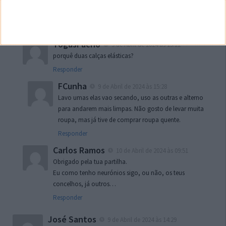
minha forma de viajar por estas de ferias tudo
incluído.
Responder
TogasPacho
9 de Abril de 2024 às 15:22
porquê duas calças elásticas?
Responder
FCunha
9 de Abril de 2024 às 15:28
Lavo umas elas vao secando, uso as outras e alterno
para andarem mais limpas. Não gosto de levar muita
roupa, mas já tive de comprar roupa quente.
Responder
Carlos Ramos
10 de Abril de 2024 às 09:51
Obrigado pela tua partilha.
Eu como tenho neurónios sigo, ou não, os teus
concelhos, já outros…
Responder
José Santos
9 de Abril de 2024 às 14:29