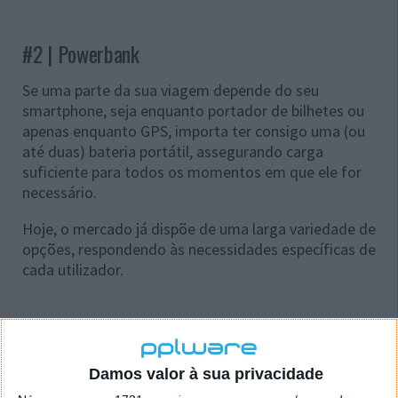
#2 | Powerbank
Se uma parte da sua viagem depende do seu
smartphone, seja enquanto portador de bilhetes ou
apenas enquanto GPS, importa ter consigo uma (ou
até duas) bateria portátil, assegurando carga
suficiente para todos os momentos em que ele for
necessário.
Hoje, o mercado já dispõe de uma larga variedade de
opções, respondendo às necessidades específicas de
cada utilizador.
#3 | Localizador GPS
Damos valor à sua privacidade
Contrariamente às sugestões acima, esta pode não