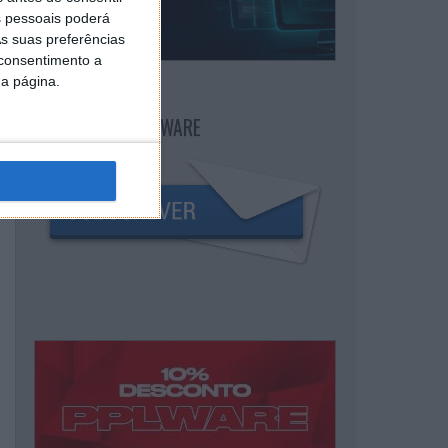
 pessoais poderá
s suas preferências
 consentimento a
da página.
NEWSLETTER PPLWARE