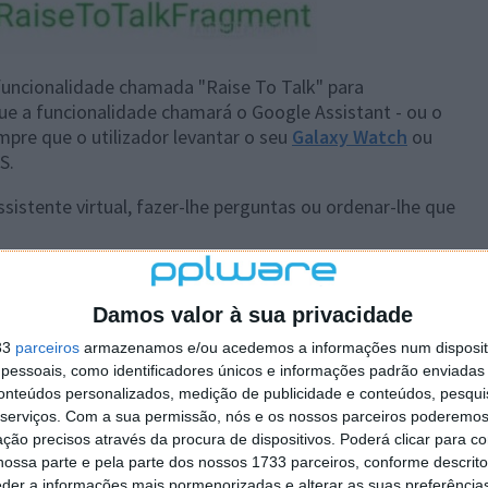
funcionalidade chamada "Raise To Talk" para
e a funcionalidade chamará o Google Assistant - ou o
mpre que o utilizador levantar o seu
Galaxy Watch
ou
S.
ssistente virtual, fazer-lhe perguntas ou ordenar-lhe que
 uma funcionalidade semelhante chamada "
Raise To
Damos valor à sua privacidade
33
parceiros
armazenamos e/ou acedemos a informações num dispositi
essoais, como identificadores únicos e informações padrão enviadas 
conteúdos personalizados, medição de publicidade e conteúdos, pesqui
serviços.
Com a sua permissão, nós e os nossos parceiros poderemos 
ção precisos através da procura de dispositivos. Poderá clicar para co
ossa parte e pela parte dos nossos 1733 parceiros, conforme descrit
eder a informações mais pormenorizadas e alterar as suas preferência