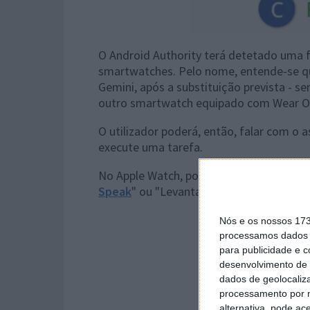
O Android Authority terá detetado uma 
smartwatches. Pelo nome, entende-se qu
Gemini, após a substituição prevista - se
outro smartwatch equipado com Wear O
O utilizador poderá, então, falar com o a
execute uma tarefa.
No Apple Watch, por exemplo, já existe
Speak
" ou "Levantar para falar".
Nós e os nossos 17
processamos dados p
para publicidade e 
desenvolvimento de 
dados de geolocaliza
processamento por n
alternativa, pode ac