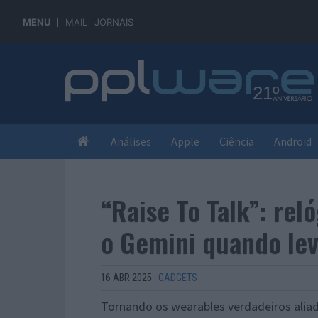
MENU
MAIL
JORNAIS
Análises
Apple
Ciência
Android
“Raise To Talk”: re
o Gemini quando le
16 ABR 2025
·
GADGETS
Tornando os wearables verdadeiros aliad