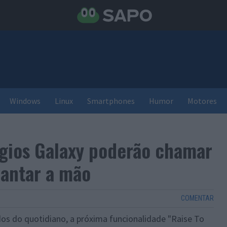
Windows
Linux
Smartphones
Humor
Motores
lógios Galaxy poderão chamar
vantar a mão
COMENTAR
os do quotidiano, a próxima funcionalidade "Raise To