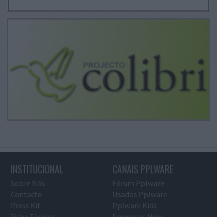
INSTITUCIONAL
CANAIS PPLWARE
Sobre Nós
Fórum Pplware
Contacto
Usados Pplware
Press Kit
Pplware Kids
Ficha Técnica
Empresas Hoje