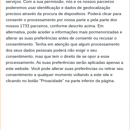
serviços.
Com a sua permissão, nós e os nossos parceiros
poderemos usar identificação e dados de geolocalização
precisos através da procura de dispositivos. Poderá clicar para
consentir o processamento por nossa parte e pela parte dos
nossos 1733 parceiros, conforme descrito acima. Em
Contam com a classificação
IP54 de resistência à
alternativa, pode aceder a informações mais pormenorizadas e
água e ao suor
, o que torna este dispositivo apto
alterar as suas preferências antes de consentir ou recusar o
para acompanhar os utilizadores durante os treinos
consentimento.
Tenha em atenção que algum processamento
físicos. Enquanto mergulham numa experiência
dos seus dados pessoais poderá não exigir o seu
sonora de elevada qualidade, os utilizadores
consentimento, mas que tem o direito de se opor a esse
conseguem ter consciência do ambiente à sua volta,
processamento. As suas preferências serão aplicadas apenas a
o que é extremamente útil em contexto de corrida ou
este website. Você pode alterar suas preferências ou retirar seu
caminhada em áreas movimentadas.
consentimento a qualquer momento voltando a este site e
clicando no botão "Privacidade" na parte inferior da página.
No que diz respeito à
autonomia da bateria
, os
auriculares asseguram até oito horas de utilização
consecutiva e até 36 horas quando utilizados com o
estojo de carregamento. Suportam a funcionalidade
de carregamento rápido, que possibilita três horas de
autonomia com apenas 10 minutos de carregamento.