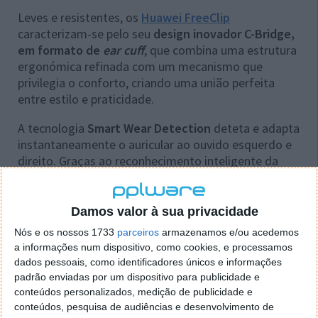
Leves e resistentes, os
Huawei FreeClip
caracterizam-se pelo seu
design inovador C-Bridge,
em formato de
ear cuff
, que combina uma estrutura
ergonómica refinada com um mecanismo que
privilegia o conforto, criando uma união perfeita
entre estilo e praticidade.
A tecnologia
Smart Wear Detection
deteta e adapta
instantaneamente o auricular ao ouvido esquerdo e
direito. Graças ao reconhecimento inteligente da
anatomia do ouvido, o dispositivo garante um ajuste
ideal para uma
utilização confortável
.
Damos valor à sua privacidade
Nós e os nossos 1733
parceiros
armazenamos e/ou acedemos
a informações num dispositivo, como cookies, e processamos
dados pessoais, como identificadores únicos e informações
padrão enviadas por um dispositivo para publicidade e
conteúdos personalizados, medição de publicidade e
conteúdos, pesquisa de audiências e desenvolvimento de